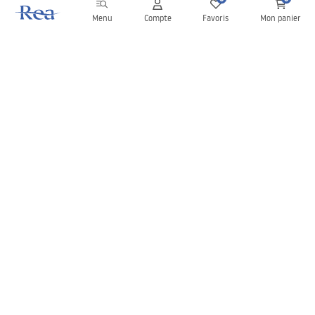
Menu
Compte
Favoris
Mon panier
Newsletter
Restez informé des nouveautés et des promotions !
S'inscrire
En saisissant et en confirmant vos données, vous acceptez de
recevoir la newsletter selon les modalités définies dans les
Conditions générales
.