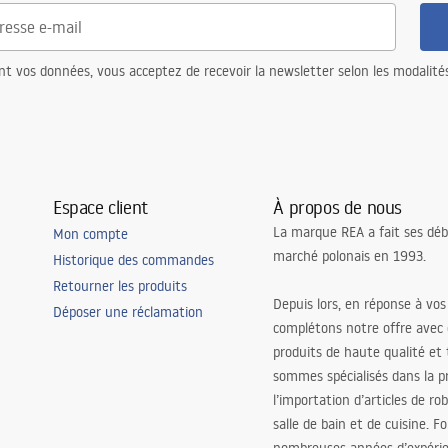
intégrée
intégrée
nt vos données, vous acceptez de recevoir la newsletter selon les modalité
Espace client
À propos de nous
La marque REA a fait ses déb
Mon compte
e à manger, couloir/escalier,
marché polonais en 1993.
Historique des commandes
le de séjour, chambre à coucher,
Retourner les produits
Depuis lors, en réponse à vos
Déposer une réclamation
complétons notre offre avec
produits de haute qualité et
adjustment
sommes spécialisés dans la p
l’importation d’articles de ro
salle de bain et de cuisine. F