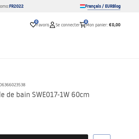
FR2022
Français / EUR
Blog
romo:
0
0
€0,00
Favoris
Se connecter
Mon panier
:
06366023538
lle de bain SWE017-1W 60cm