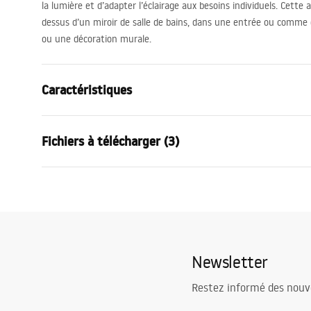
la lumière et d’adapter l’éclairage aux besoins individuels. Cette a
dessus d’un miroir de salle de bains, dans une entrée ou comme 
ou une décoration murale.
Caractéristiques
Modèle
SWE017-1W
Fichiers à télécharger (3)
Genre de lampe
Applique mu
Longueur (mm)
600
mm
Warunki bezpieczeństwa
Largeur (mm)
300
mm
Instr
WARUNKI BEZPIECZENSTWA
Manua
Hauteur (mm)
50
mm
LAMPY.pdf
Alimentation
Connexes ~
Newsletter
Matériaux de fabrication
aluminium, 
Étiquette énergétique
Flux lumineux
1001 - 150
etykieta_energetyczna.pdf
Restez informé des nouv
Couleur de la lampe
grise