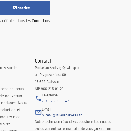
S'inscrire
s définies dans les
Conditions
Contact
uts sur le
Podlasiak Andrzej Cylwik sp. k.
ul. Przędzalniana 60
15-688 Białystok
 besoins, nous
NIP 966-216-01-21
Téléphone
 de nouveaux
+33 1 78 90 05 42
 tendance. Nous
E-mail
roduction et
bureau@salledebain-rea.fr
binetterie de
Notre technicien répond aux questions techniques
orts de
exclusivement par e-mail, afin de vous garantir un