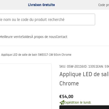
Livraison Gratuite
Code p
Meilleure vente
Soldes
À propos de nous
Contact
Applique LED de salle de bain SWE017-1W 60cm Chrome
SKU
:
OSW-20116
ID
:
13351
EAN
:
59
Applique LED de sa
Chrome
€54,00
Expédition le lundi.