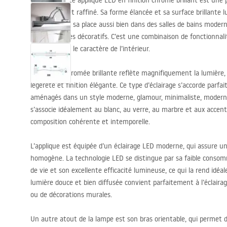
Cette élégante applique
LED
en finition chrome brillant est une
minimaliste et raffiné. Sa forme élancée et sa surface brillante 
parfaitement sa place aussi bien dans des salles de bains modern
ou des espaces décoratifs. C’est une combinaison de fonctionnali
avec subtilité le caractère de l’intérieur.
La surface chromée brillante reflète magnifiquement la lumièr
légèreté et finition élégante. Ce type d’éclairage s’accorde parfa
aménagés dans un style moderne, glamour, minimaliste, modern c
s’associe idéalement au blanc, au verre, au marbre et aux accents
composition cohérente et intemporelle.
L’applique est équipée d’un éclairage
LED
moderne, qui assure une
homogène. La technologie
LED
se distingue par sa faible consom
de vie et son excellente efficacité lumineuse, ce qui la rend idéa
lumière douce et bien diffusée convient parfaitement à l’éclairag
ou de décorations murales.
Un autre atout de la lampe est son bras orientable, qui permet de