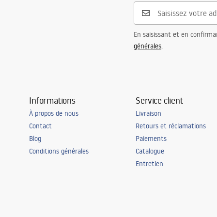
Nombre de points lumineux
Source LED 
Fil appliqué
Source LED 
En saisissant et en confirma
Couleur de la lumière
neutre
générales
.
Température de couleur
4000K
Source de lumière incluse
Oui
Classe énergétique
F
Informations
Service client
Classe d'étanchéité
IP20
À propos de nous
Livraison
Chambre
bureau, sall
Contact
Retours et réclamations
cuisine, sal
Blog
Paiements
universel
Conditions générales
Catalogue
Puissance
12W
Entretien
Caractéristiques supplémentaires
tilt angle 