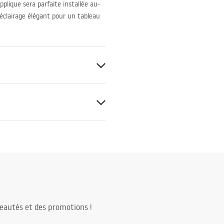
pplique sera parfaite installée au-
éclairage élégant pour un tableau
rale
uctions de montage
l_SWE024-1W.pdf
220V - ~240V
métal, plastique
0 lm
eautés et des promotions !