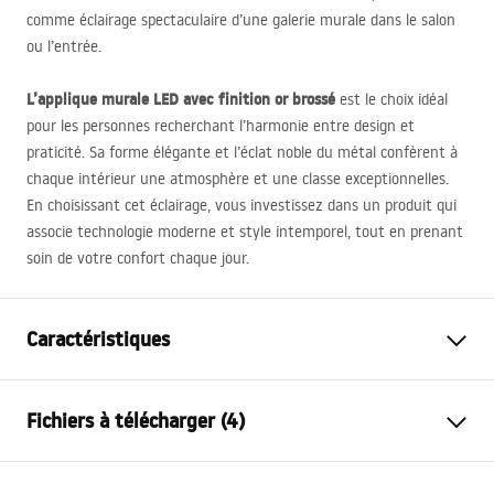
comme éclairage spectaculaire d’une galerie murale dans le salon
ou l’entrée.
L’applique murale
LED
avec finition or brossé
est le choix idéal
pour les personnes recherchant l’harmonie entre design et
praticité. Sa forme élégante et l’éclat noble du métal confèrent à
chaque intérieur une atmosphère et une classe exceptionnelles.
En choisissant cet éclairage, vous investissez dans un produit qui
associe technologie moderne et style intemporel, tout en prenant
soin de votre confort chaque jour.
Caractéristiques
Modèle
SWE024-1W 80cm
Fichiers à télécharger (4)
Genre de lampe
Applique murale
Longueur (mm)
800
mm
Warunki bezpieczeństwa