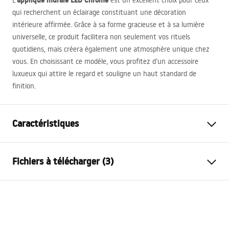
applique murale
LED
Chrome
L’
est un excellent choix pour ceux
qui recherchent un éclairage constituant une décoration
intérieure affirmée. Grâce à sa forme gracieuse et à sa lumière
universelle, ce produit facilitera non seulement vos rituels
quotidiens, mais créera également une atmosphère unique chez
vous. En choisissant ce modèle, vous profitez d’un accessoire
luxueux qui attire le regard et souligne un haut standard de
finition.
Caractéristiques
Modèle
SWE040-1W
Fichiers à télécharger (3)
Genre de lampe
Applique murale
Longueur (mm)
400
mm
Warunki bezpieczeństwa
Largeur (mm)
100
mm
WARUNKI BEZPIECZENSTWA LAMPY.pdf
Hauteur (mm)
50
mm