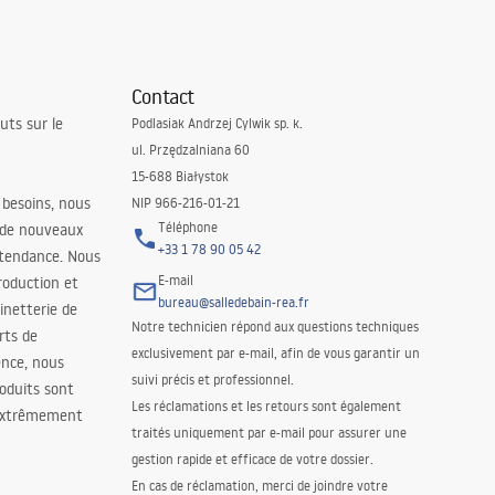
Contact
uts sur le
Podlasiak Andrzej Cylwik sp. k.
ul. Przędzalniana 60
15-688 Białystok
 besoins, nous
NIP 966-216-01-21
Téléphone
 de nouveaux
+33 1 78 90 05 42
 tendance. Nous
E-mail
roduction et
bureau@salledebain-rea.fr
binetterie de
Notre technicien répond aux questions techniques
orts de
exclusivement par e-mail, afin de vous garantir un
ence, nous
suivi précis et professionnel.
oduits sont
Les réclamations et les retours sont également
 extrêmement
traités uniquement par e-mail pour assurer une
gestion rapide et efficace de votre dossier.
En cas de réclamation, merci de joindre votre