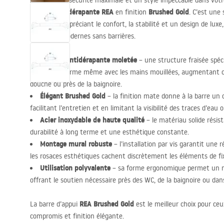
Assurez une sécurité maximale et un style impeccable dans votre
d’appui antidérapante
REA
Brushed Gold
en finition
. C’est une 
personnes appréciant le confort, la stabilité et un design de lux
intérieurs modernes sans barrières.
Surface antidérapante moletée
– une structure fraisée spéci
une tenue ferme même avec les mains mouillées, augmentant co
douche ou près de la baignoire.
Élégant Brushed Gold
– la finition mate donne à la barre un 
facilitant l’entretien et en limitant la visibilité des traces d’eau 
Acier inoxydable de haute qualité
– le matériau solide résis
durabilité à long terme et une esthétique constante.
Montage mural robuste
– l’installation par vis garantit une 
les rosaces esthétiques cachent discrètement les éléments de fi
Utilisation polyvalente
– sa forme ergonomique permet un mo
offrant le soutien nécessaire près des WC, de la baignoire ou dan
REA
Brushed Gold
La barre d’appui
est le meilleur choix pour ceu
compromis et finition élégante.