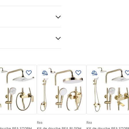
able
mations de sécurité
_Information_Accessories.pd
Rea
Rea
 douche REA STORM
Kit de douche REA BLOOM
Kit de douche REA STO