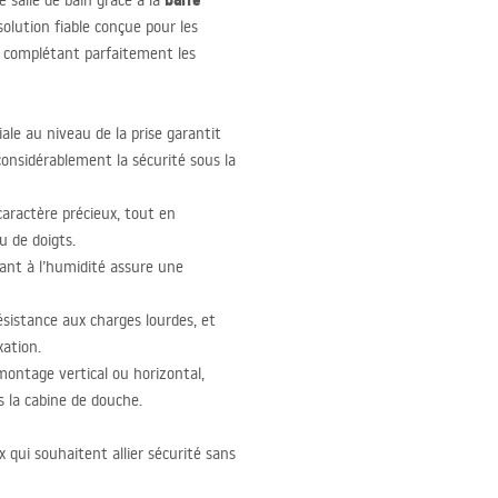
barre
 salle de bain grâce à la
solution fiable conçue pour les
e, complétant parfaitement les
ale au niveau de la prise garantit
nsidérablement la sécurité sous la
caractère précieux, tout en
ou de doigts.
tant à l’humidité assure une
résistance aux charges lourdes, et
xation.
ntage vertical ou horizontal,
s la cabine de douche.
x qui souhaitent allier sécurité sans