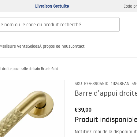
Livraison Gratuite
Code p
Meilleure vente
Soldes
À propos de nous
Contact
i droite pour salle de bain Brush Gold
SKU
:
REA-89055
ID
:
13248
EAN
:
59
Barre d’appui droit
€39,00
Produit indisponibl
Notifiez-moi de la disponibili