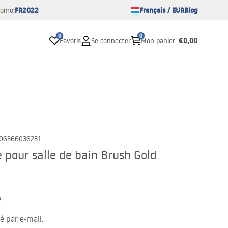
FR2022
Français / EUR
Blog
romo:
0
0
€0,00
Favoris
Se connecter
Mon panier
:
06366036231
e pour salle de bain Brush Gold
e
té par e-mail.