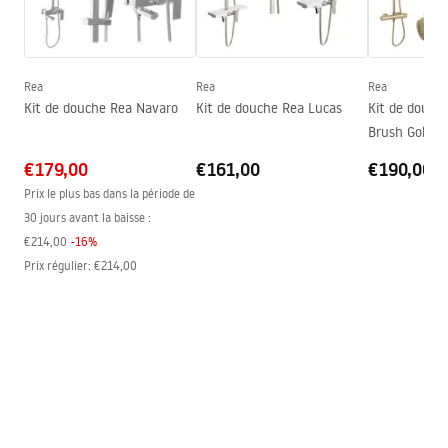
Instrukcja montażu
Hauteur (mm)
1950
mm
Instrukcja Kabina Fargo PL.pdf
Sens de la cabine
Réversible
Garantie
24 mois
Rea
Rea
Rea
Kit de douche Rea Navaro
Kit de douche Rea Lucas
Kit de douch
Couche Easy Clean
Vitre de porte - des deux côtés,
Brush Gold
vitre fixe – d'un côté
€179,00
€161,00
€190,00
Prix le plus bas dans la période de
30 jours avant la baisse :
€214,00
-
16
%
Prix régulier
:
€214,00