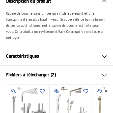
Description du produit
Cabine de douche dans un design simple et élégant et une
fonctionnalité au plus haut niveau. Si votre salle de bain a besoin
de ces caractéristiques, notre cabine de douche est faite pour
vous. Ce produit a un revêtement Easy Clean qui le rend facile à
nettoyer.
Caractéristiques
Dimension (porte x paroi)
90x90
Fichiers à télécharger (2)
Couleur
Or
Type de cabine de douche
d'angle
shower manual
Couleur du verre
Transparent 6mm
shower manual.pdf
Mode d'ouverture
à entrouvrir
Montage
Sur le receveur ou plancher