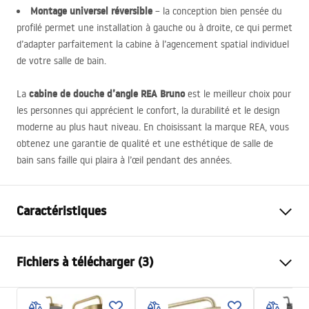
Montage universel réversible
– la conception bien pensée du
profilé permet une installation à gauche ou à droite, ce qui permet
d’adapter parfaitement la cabine à l’agencement spatial individuel
de votre salle de bain.
cabine de douche d’angle
REA
Bruno
La
est le meilleur choix pour
les personnes qui apprécient le confort, la durabilité et le design
moderne au plus haut niveau. En choisissant la marque
REA
, vous
obtenez une garantie de qualité et une esthétique de salle de
bain sans faille qui plaira à l’œil pendant des années.
Caractéristiques
Dimension (porte x paroi)
100x80
Fichiers à télécharger (3)
Couleur
Or brossé
Type de cabine de douche
d'angle
Warunki bezpieczeństwa