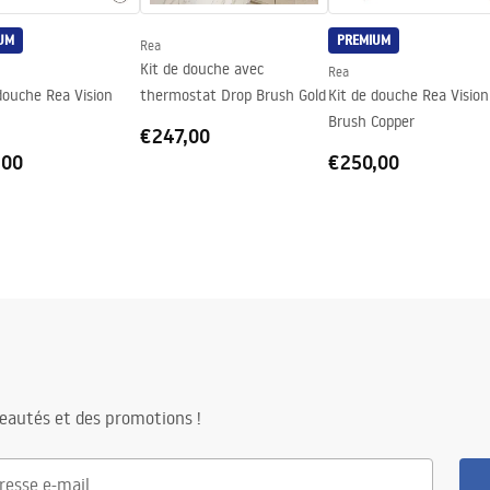
x côtés du vitre
UM
PREMIUM
Rea
Kit de douche avec
Rea
douche Rea Vision
thermostat Drop Brush Gold
Kit de douche Rea Vision
Brush Copper
€247,00
,00
€250,00
eautés et des promotions !