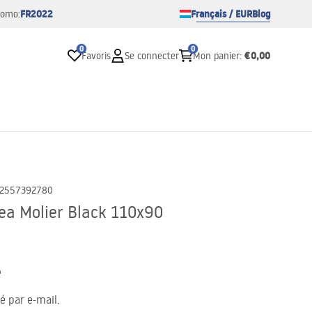
FR2022
Français / EUR
Blog
romo:
0
0
€0,00
Favoris
Se connecter
Mon panier
:
2557392780
ea Molier Black 110x90
e
té par e-mail.