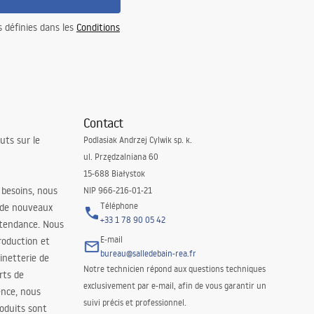
s définies dans les
Conditions
Contact
uts sur le
Podlasiak Andrzej Cylwik sp. k.
ul. Przędzalniana 60
15-688 Białystok
 besoins, nous
NIP 966-216-01-21
Téléphone
 de nouveaux
+33 1 78 90 05 42
 tendance. Nous
E-mail
roduction et
bureau@salledebain-rea.fr
binetterie de
Notre technicien répond aux questions techniques
orts de
exclusivement par e-mail, afin de vous garantir un
ence, nous
suivi précis et professionnel.
oduits sont