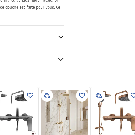
onnalité au plus haut niveau. Si
e de douche est faite pour vous. Ce
.
er manual
nt 6mm
 manual.pdf
veur ou plancher