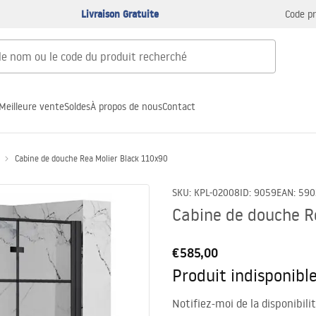
Livraison Gratuite
Code p
Meilleure vente
Soldes
À propos de nous
Contact
Cabine de douche Rea Molier Black 110x90
SKU
:
KPL-02008
ID
:
9059
EAN
:
590
Cabine de douche R
€585,00
Produit indisponibl
Notifiez-moi de la disponibili