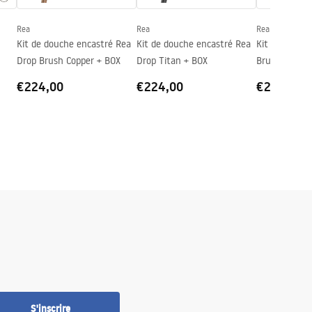
Rea
Rea
Rea
Kit de douche encastré Rea
Kit de douche encastré Rea
Kit de douch
Drop Brush Copper + BOX
Drop Titan + BOX
Brush Gold
€224,00
€224,00
€228,00
S'inscrire