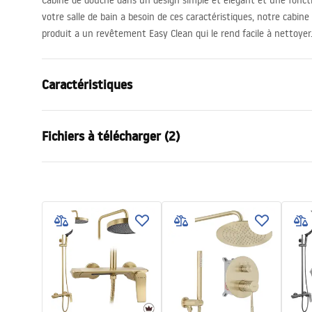
Cabine de douche dans un design simple et élégant et une foncti
votre salle de bain a besoin de ces caractéristiques, notre cabin
produit a un revêtement Easy Clean qui le rend facile à nettoyer
Caractéristiques
Dimension (porte x paroi)
110x90
Fichiers à télécharger (2)
Couleur
Noir
Type de cabine de douche
d'angle
Instrukcja_montażu_FR
show
Couleur du verre
Transpare
Cabine de douche Molier FR.pdf
shower
Mode d'ouverture
pliant
Montage
Sur le rece
Hauteur (mm)
1900
mm
Sens de la cabine
Réversible
Garantie
24 mois