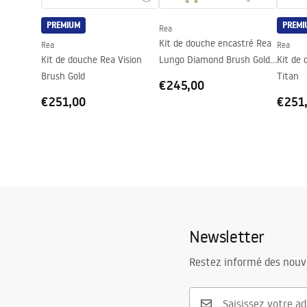
Couche Easy Clean
Oui, des deu
PREMIUM
PREMI
Rea
Kit de douche encastré Rea
Rea
Rea
Kit de douche Rea Vision
Lungo Diamond Brush Gold
Kit de 
Brush Gold
+ BOX
Titan
€245,00
€251,00
€251
Newsletter
Restez informé des nouv