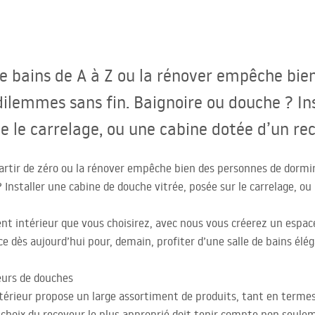
 bains de A à Z ou la rénover empêche bien
dilemmes sans fin. Baignoire ou douche ? In
 le carrelage, ou une cabine dotée d’un re
artir de zéro ou la rénover empêche bien des personnes de dormir
 Installer une cabine de douche vitrée, posée sur le carrelage, o
nt intérieur que vous choisirez, avec nous vous créerez un espac
nce dès aujourd’hui pour, demain, profiter d’une salle de bains é
eurs de douches
érieur propose un large assortiment de produits, tant en terme
Le choix du receveur le plus approprié doit tenir compte non seul