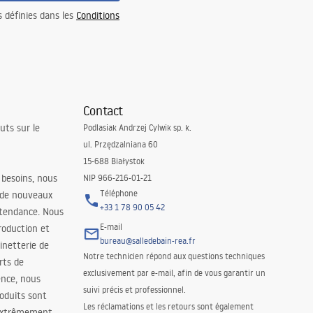
s définies dans les
Conditions
Contact
uts sur le
Podlasiak Andrzej Cylwik sp. k.
ul. Przędzalniana 60
15-688 Białystok
 besoins, nous
NIP 966-216-01-21
Téléphone
 de nouveaux
+33 1 78 90 05 42
 tendance. Nous
E-mail
roduction et
bureau@salledebain-rea.fr
binetterie de
Notre technicien répond aux questions techniques
orts de
exclusivement par e-mail, afin de vous garantir un
ence, nous
suivi précis et professionnel.
oduits sont
Les réclamations et les retours sont également
 extrêmement