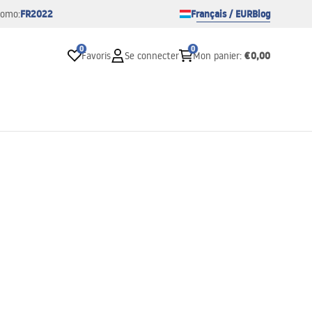
FR2022
Français / EUR
Blog
romo:
0
0
€0,00
Favoris
Se connecter
Mon panier
: