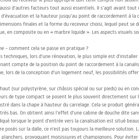
aussi d’autres facteurs tout aussi essentiels. Il s’agit avant tout
e d’évacuation et la hauteur jusqu’au point de raccordement à la c
ensions finales et la forme du receveur choisi, lequel peut se dé
ique, en composite ou en « marbre liquide ». Les aspects visuels
che – comment cela se passe en pratique ?
s techniques, lors d’une rénovation, le plus simple est d’installe
enant compte de la position du point de raccordement à la canali
he, lors de la conception d’un logement neuf, les possibilités off
, haut (sur polystyrène, sur châssis spécial ou sur pieds) ou en c
eurs de type compact se posent le plus souvent directement sur le 
ncastré dans la chape à hauteur du carrelage. Cela se produit géné
 très bas. On obtient ainsi l’effet d’une cabine de douche dite sa
iqué lorsque le point d’entrée vers la canalisation est situé beau
 posés sur la dalle, ce n’est pas toujours la meilleure solution. L
es planchers, provoquant moisissures et champignons. Pour éviter c