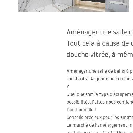
Cuvettes WC, bidets
Vasques et lavabos
Aménager une salle de
Baignoires, pare-baignoires
Tout cela à cause de 
douche vitrée, à même
Robinets de salle de bain
Aménager une salle de bains à p
Colonnes de douche
constants. Baignoire ou douche ?
?
CUISINE
Quel que soit le type d’équipeme
possibilités. Faites-nous confia
Accessoires et meubles de salle de
fonctionnelle !
bains
Conseils précieux pour les amat
Le marché de l’aménagement int
utilisés pour leur fabrication. 