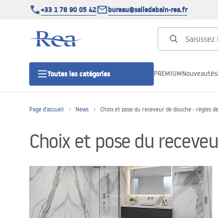
+33 1 78 90 05 42
bureau@salledebain-rea.fr
PREMIUM
Nouveautés
Toutes les catégories
Page d'accueil
News
Choix et pose du receveur de douche - règles d
Cabines de douche
Choix et pose du receveu
Portes de douche
Receveurs de douche
Caniveaux de douche