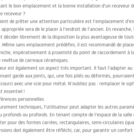
nant le bon emplacement et la bonne installation d’un receveur d
le receveur ?
vient de prêter une attention particulière est l’emplacement d’in
s appropriée sera de le placer à l’endroit de l’ancien. En revanche,
ut décider librement de la disposition la plus avantageuse de tout
s. Même sans emplacement prédéfini, il est recommandé de placer
niche, impérativement à proximité du point de raccordement à la 
 revêtue de carreaux céramiques.
eur est également un aspect très important. Il faut l’adapter au t
enant garde aux joints, qui, une fois pliés ou déformés, pourraient
courci avec une scie pour métal. N’oubliez pas : remplacer le siph
t essentiel !
éférences personnelles
purement techniques, l’utilisateur peut adapter les autres paramè
u profonds ou profonds. En tenant compte de l’espace de la salle 
r pour des formes carrées, rectangulaires, semi-circulaires (qua
sions doit également être réfléchi, car, pour garantir un confort 