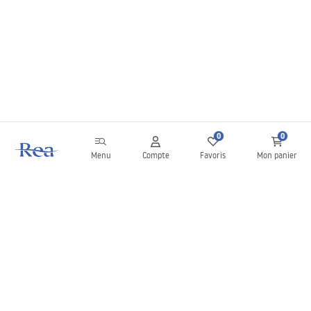
0
0
Menu
Compte
Favoris
Mon panier
Newsletter
Restez informé des nouveautés et des promotions !