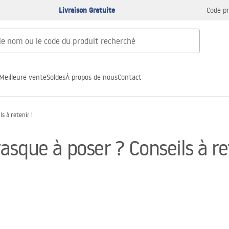
Livraison Gratuite
Code p
Meilleure vente
Soldes
À propos de nous
Contact
s à retenir !
sque à poser ? Conseils à ret