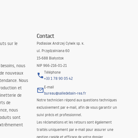
Contact
uts sur le
Podlasiak Andrzej Cylwik sp. k.
ul. Przędzalniana 60
15-688 Białystok
 besoins, nous
NIP 966-216-01-21
Téléphone
 de nouveaux
+33 1 78 90 05 42
 tendance. Nous
E-mail
roduction et
bureau@salledebain-rea.fr
binetterie de
Notre technicien répond aux questions techniques
orts de
exclusivement par e-mail, afin de vous garantir un
ence, nous
suivi précis et professionnel.
oduits sont
Les réclamations et les retours sont également
 extrêmement
traités uniquement par e-mail pour assurer une
gestion rapide et efficace de votre dossier.