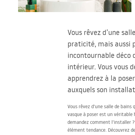
Cuvettes WC, bidets
Vasques et lavabos
Vous rêvez d’une sall
Baignoires, pare-baignoires
praticité, mais aussi
incontournable déco d
Robinets de salle de bain
intérieur. Vous vous 
Colonnes de douche
apprendrez à la poser
auxquels son installa
CUISINE
Vous rêvez d’une salle de bains 
Accessoires et meubles de salle de
vasque à poser est un véritable 
bains
demandez comment l’installer ?
élément tendance. Découvrez des