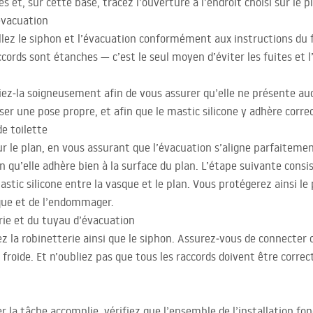
et, sur cette base, tracez l’ouverture à l’endroit choisi sur le p
’évacuation
allez le siphon et l’évacuation conformément aux instructions du f
ords sont étanches — c’est le seul moyen d’éviter les fuites et l’
ifiez‑la soigneusement afin de vous assurer qu’elle ne présente 
ser une pose propre, et afin que le mastic silicone y adhère corr
de toilette
r le plan, en vous assurant que l’évacuation s’aligne parfaiteme
qu’elle adhère bien à la surface du plan. L’étape suivante consist
tic silicone entre la vasque et le plan. Vous protégerez ainsi le 
asque et de l’endommager.
rie et du tuyau d’évacuation
ez la robinetterie ainsi que le siphon. Assurez‑vous de connecter 
froide. Et n’oubliez pas que tous les raccords doivent être corre
r la tâche accomplie, vérifiez que l’ensemble de l’installation f