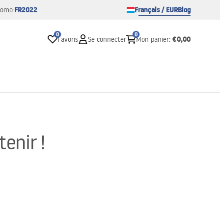
FR2022
Français / EUR
Blog
romo:
0
0
€0,00
Favoris
Se connecter
Mon panier
:
enir !