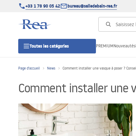
+33 1 78 90 05 42
bureau@salledebain-rea.fr
PREMIUM
Nouveautés
Toutes les catégories
Page d'accueil
News
Comment installer une vasque à poser ? Conseil
Cabines de douche
Comment installer une va
Portes de douche
Receveurs de douche
Caniveaux de douche