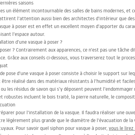
dernières saisons
es un élément incontournable des salles de bains modernes, et c
é attirent l’attention aussi bien des architectes d’intérieur que 
asque à poser est en effet un excellent moyen d’apporter du car
misant l’espace autour.
llation d’une vasque à poser ?
ser ? Contrairement aux apparences, ce n’est pas une tâche dif
e. Grâce aux conseils ci‑dessous, vous traverserez tout le proces
quat
 pose d’une vasque à poser consiste à choisir le support sur leque
t être réalisé dans des matériaux résistants à l’humidité et faci
 ou les résidus de savon qui s’y déposent peuvent l’endommager r
t robustes incluent le bois traité, la pierre naturelle, le composi
acuation
réparer pour l’installation de la vasque. Il faudra réaliser une ouv
être légèrement plus grande que le diamètre de l’évacuation de la v
 tuyaux. Pour savoir quel siphon pour vasque à poser,
vous le lirez