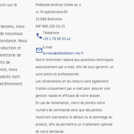
uts sur le
Podlasiak Andrzej Cylwik sp. k.
ul. Przędzalniana 60
15-688 Białystok
 besoins, nous
NIP 966-216-01-21
Téléphone
 de nouveaux
+33 1 78 90 05 42
 tendance. Nous
E-mail
roduction et
bureau@salledebain-rea.fr
binetterie de
Notre technicien répond aux questions techniques
orts de
exclusivement par e-mail, afin de vous garantir un
ence, nous
suivi précis et professionnel.
oduits sont
Les réclamations et les retours sont également
 extrêmement
traités uniquement par e-mail pour assurer une
gestion rapide et efficace de votre dossier.
En cas de réclamation, merci de joindre votre
numéro de commande ainsi que des photos
montrant clairement le défaut ou le dommage du
produit, afin de permettre un traitement optimal
de votre demande.