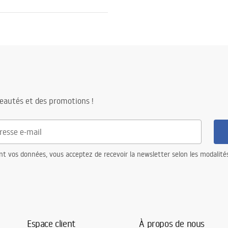
able AISI 304
able
) avec dessin
eautés et des promotions !
r la structure en acier, 24 mois
tres composants
nt vos données, vous acceptez de recevoir la newsletter selon les modalité
Espace client
À propos de nous