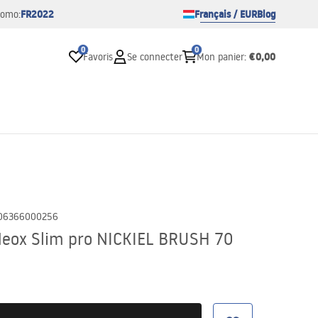
FR2022
Français / EUR
Blog
romo:
0
0
€0,00
Favoris
Se connecter
Mon panier
:
06366000256
 Neox Slim pro NICKIEL BRUSH 70