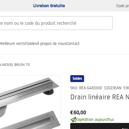
Livraison Gratuite
Code p
Meilleure vente
Soldes
À propos de nous
Contact
pro NICKIEL BRUSH 70
Soldes
SKU
:
REA-G4810
ID
:
11023
EAN
:
59
Drain linéaire REA
€60,00
Expédition aujourd'hui