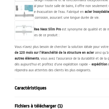
Découvrez le design moderne et la fonctionnalité exceptionnelle
Pro
. Choix idéal pour toute salle de bains, il offre non seulemen
acier inoxydabl
une excellente évacuation de l’eau. Fabriqué en
résistant à la corrosion, assurant une longue durée de vie.
Rea Neox Slim Pro
L’évacuation
est synonyme de qualité et de m
caractéristiques de ce produit :
Vous n’avez plus besoin de chercher la solution idéale pour votre 
de 120 mois sur l’étanchéité de la structure en acier
ainsi qu’à
autres éléments
, vous avez l’assurance de la durabilité et de l
expédition 
dès aujourd’hui et profitez d’une expédition rapide –
répondra aux attentes des clients les plus exigeants.
Caractéristiques
Type de vidange
Slim
Fichiers à télécharger (1)
Type de siphon
rotatif(ve) 