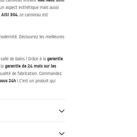
Rea Neox Slim
 du caniveau linéaire
t un aspect esthétique mais aussi
e
AISI
304
, ce caniveau est
odernité. Découvrez les meilleures
garantie
salle de bains ! Grâce à la
garantie de 24 mois sur les
 la
a qualité de fabrication. Commandez
sous 24h
! C’est un produit qui
360°