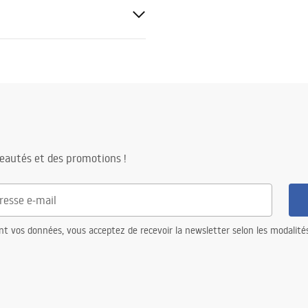
e quartz
t pierre
tions de garantie
nty_Terms_and_Conditions_
_-_5.pdf
re
eautés et des promotions !
nt vos données, vous acceptez de recevoir la newsletter selon les modalité