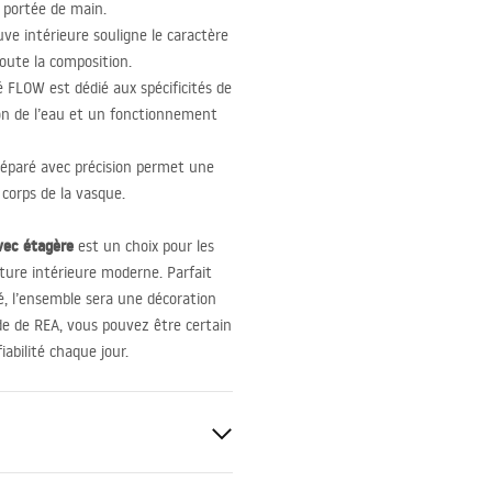
à portée de main.
ve intérieure souligne le caractère
oute la composition.
sé
FLOW
est dédié aux spécificités de
on de l’eau et un fonctionnement
paré avec précision permet une
 corps de la vasque.
vec étagère
est un choix pour les
ture intérieure moderne. Parfait
té, l’ensemble sera une décoration
ide de
REA
, vous pouvez être certain
abilité chaque jour.