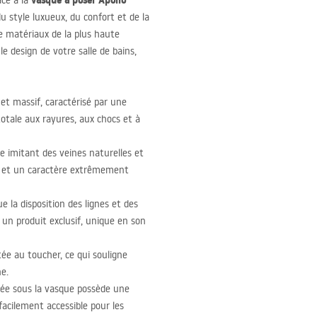
vasque à poser Apollo
âce à la
 du style luxueux, du confort et de la
de matériaux de la plus haute
e design de votre salle de bains,
t massif, caractérisé par une
otale aux rayures, aux chocs et à
re imitant des veines naturelles et
ge et un caractère extrêmement
ue la disposition des lignes et des
un produit exclusif, unique en son
ée au toucher, ce qui souligne
ne.
ée sous la vasque possède une
acilement accessible pour les