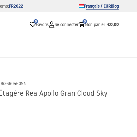
FR2022
Français / EUR
Blog
romo:
0
0
€0,00
Favoris
Se connecter
Mon panier
:
06366046094
Étagère Rea Apollo Gran Cloud Sky
e