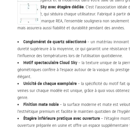
Appréciez l’élégance et la modernité dans votre salle de bains gr
Grand Cloud Sky avec étagère dédiée
. C’est l’association idéale
fonctionnalité, qui séduira chaque utilisateur. Fabriqué à partir 
qualité par la marque
REA
, l’ensemble soulignera non seulement l
mais assurera aussi fiabilité et durabilité pendant des années.
Conglomérat de quartz sélectionné
– un matériau innovant e
dureté supérieure à la moyenne, ce qui garantit une résistance t
l’influence des températures lors de l’utilisation quotidienne.
Motif spectaculaire Cloud Sky
– la texture unique de la pier
géométriques confère à l’espace autour de la vasque du presti
élégant.
Unicité de chaque exemplaire
– la spécificité du motif fait q
veines sur chaque modèle est unique, grâce à quoi vous obtenez 
genre.
Finition mate noble
– la surface moderne et mate est velout
l’esthétique premium et facilite le maintien quotidien de l’hygiè
Étagère inférieure pratique avec ouverture
– l’étagère mont
ouverture préparée en usine et offre un espace supplémentaire f