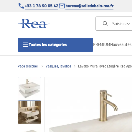
+33 1 78 90 05 42
bureau@salledebain-rea.fr
PREMIUM
Nouveautés
Toutes les catégories
Page d'accueil
Vasques, lavabos
Lavabo Mural avec Étagère Rea Apo
Cabines de douche
Portes de douche
Receveurs de douche
Caniveaux de douche