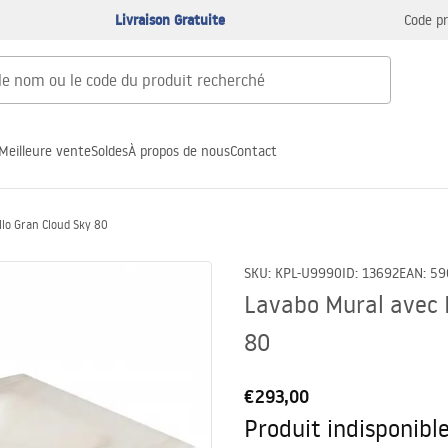
Livraison Gratuite
Code p
Meilleure vente
Soldes
À propos de nous
Contact
llo Gran Cloud Sky 80
SKU
:
KPL-U9990
ID
:
13692
EAN
:
59
Lavabo Mural avec 
80
€293,00
Produit indisponibl