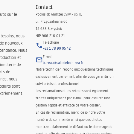
Contact
uts sur le
Podlasiak Andrzej Cylwik sp. k.
ul. Przędzalniana 60
15-688 Białystok
 besoins, nous
NIP 966-216-01-21
Téléphone
 de nouveaux
+33 1 78 90 05 42
 tendance. Nous
E-mail
roduction et
bureau@salledebain-rea.fr
binetterie de
Notre technicien répond aux questions techniques
orts de
exclusivement par e-mail, afin de vous garantir un
ence, nous
suivi précis et professionnel.
oduits sont
Les réclamations et les retours sont également
 extrêmement
traités uniquement par e-mail pour assurer une
gestion rapide et efficace de votre dossier.
En cas de réclamation, merci de joindre votre
numéro de commande ainsi que des photos
montrant clairement le défaut ou le dommage du
produit, afin de permettre un traitement optimal