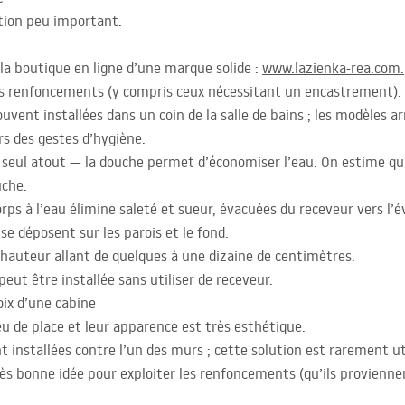
ation peu important.
 la boutique en ligne d’une marque solide :
www.lazienka-rea.com.
 des renfoncements (y compris ceux nécessitant un encastrement).
uvent installées dans un coin de la salle de bains ; les modèles a
s des gestes d’hygiène.
e seul atout — la douche permet d’économiser l’eau. On estime 
uche.
orps à l’eau élimine saleté et sueur, évacuées du receveur vers l’
e déposent sur les parois et le fond.
 hauteur allant de quelques à une dizaine de centimètres.
peut être installée sans utiliser de receveur.
oix d’une cabine
u de place et leur apparence est très esthétique.
 installées contre l’un des murs ; cette solution est rarement uti
ès bonne idée pour exploiter les renfoncements (qu’ils provienne