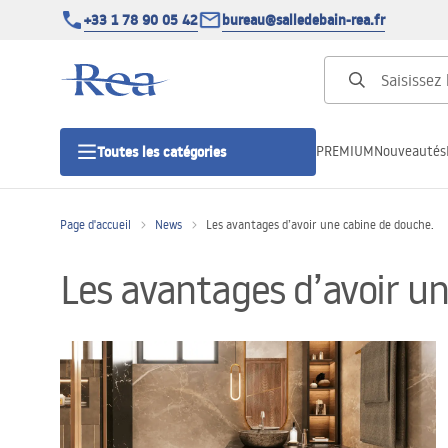
+33 1 78 90 05 42
bureau@salledebain-rea.fr
PREMIUM
Nouveautés
Toutes les catégories
Page d'accueil
News
Les avantages d’avoir une cabine de douche.
Cabines de douche
Les avantages d’avoir u
Portes de douche
Receveurs de douche
Caniveaux de douche