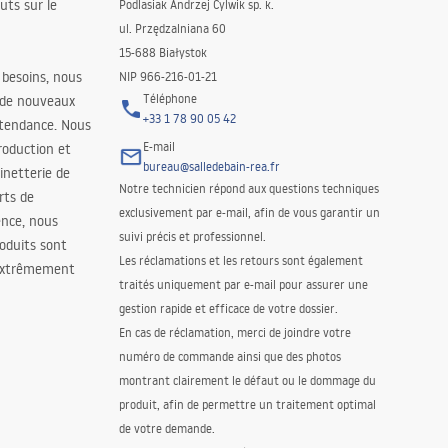
uts sur le
Podlasiak Andrzej Cylwik sp. k.
ul. Przędzalniana 60
15-688 Białystok
 besoins, nous
NIP 966-216-01-21
Téléphone
 de nouveaux
+33 1 78 90 05 42
 tendance. Nous
E-mail
roduction et
bureau@salledebain-rea.fr
binetterie de
Notre technicien répond aux questions techniques
orts de
exclusivement par e-mail, afin de vous garantir un
ence, nous
suivi précis et professionnel.
oduits sont
Les réclamations et les retours sont également
 extrêmement
traités uniquement par e-mail pour assurer une
gestion rapide et efficace de votre dossier.
En cas de réclamation, merci de joindre votre
numéro de commande ainsi que des photos
montrant clairement le défaut ou le dommage du
produit, afin de permettre un traitement optimal
de votre demande.