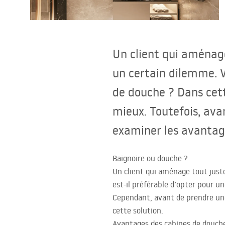
Cuvettes WC, bidets
Vasques et lavabos
Un client qui aménage
Baignoires, pare-baignoires
un certain dilemme. V
de douche ? Dans cett
Robinets de salle de bain
mieux. Toutefois, avan
Colonnes de douche
examiner les avantage
CUISINE
Baignoire ou douche ?
Un client qui aménage tout juste
Accessoires et meubles de salle de
est-il préférable d’opter pour u
bains
Cependant, avant de prendre une d
cette solution.
Avantages des cabines de douch