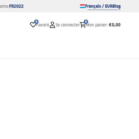
FR2022
Français / EUR
Blog
romo:
0
0
€0,00
Favoris
Se connecter
Mon panier
: