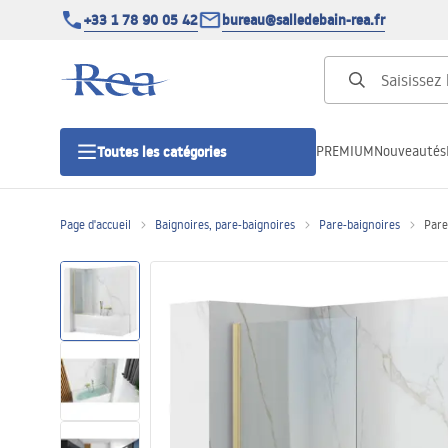
+33 1 78 90 05 42
bureau@salledebain-rea.fr
PREMIUM
Nouveautés
Toutes les catégories
Page d'accueil
Baignoires, pare-baignoires
Pare-baignoires
Pare
Cabines de douche
Portes de douche
Receveurs de douche
Caniveaux de douche