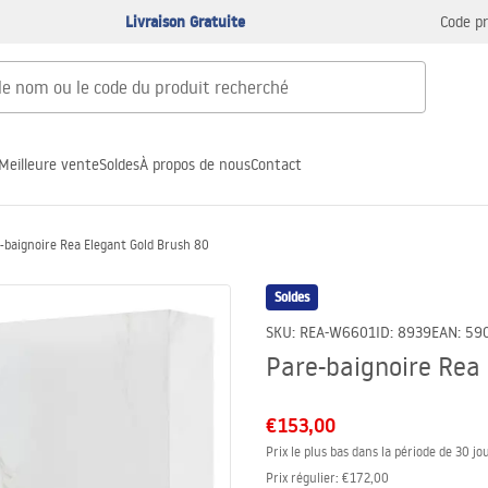
Livraison Gratuite
Code p
Meilleure vente
Soldes
À propos de nous
Contact
-baignoire Rea Elegant Gold Brush 80
Soldes
SKU
:
REA-W6601
ID
:
8939
EAN
:
59
Pare-baignoire Rea
€153,00
Prix le plus bas dans la période de 30 jou
Prix régulier
:
€172,00