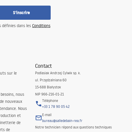
S'inscrire
s définies dans les
Conditions
Contact
uts sur le
Podlasiak Andrzej Cylwik sp. k.
ul. Przędzalniana 60
15-688 Białystok
 besoins, nous
NIP 966-216-01-21
Téléphone
 de nouveaux
+33 1 78 90 05 42
 tendance. Nous
E-mail
roduction et
bureau@salledebain-rea.fr
binetterie de
Notre technicien répond aux questions techniques
orts de