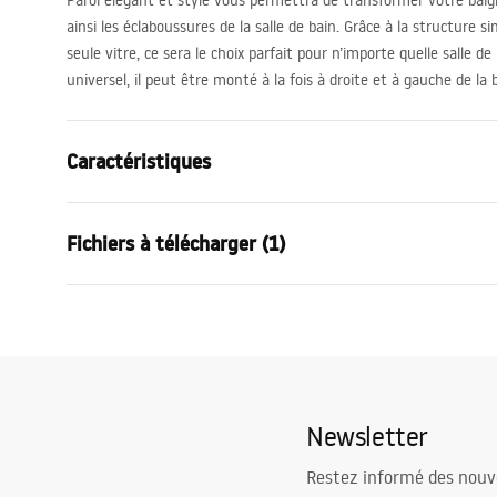
Paroi élégant et stylé vous permettra de transformer votre baig
ainsi les éclaboussures de la salle de bain. Grâce à la structure s
seule vitre, ce sera le choix parfait pour n’importe quelle salle d
universel, il peut être monté à la fois à droite et à gauche de la 
Caractéristiques
Genre
Fixe
Fichiers à télécharger (1)
Matériel
Aluminium ,
Couleur
Or brossé
Conditions de garantie
Largeur
800
mm
Warranty_Terms_and_Conditions_-_Shower_Doors__Enclosures_
Hauteur
1400
mm
_24.pdf
Épaisseur du verre
5
mm
Newsletter
Couleur du verre
Transparen
Nombre de segments
1 aile
Restez informé des nouv