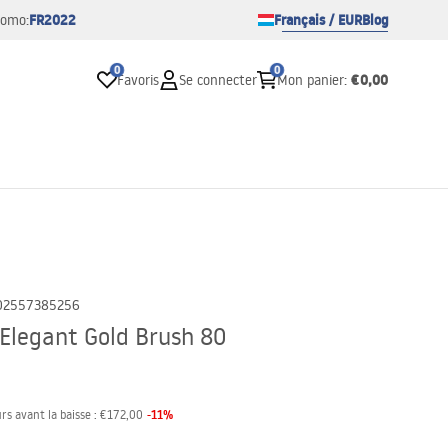
FR2022
Français / EUR
Blog
romo:
0
0
€0,00
Favoris
Se connecter
Mon panier
:
02557385256
 Elegant Gold Brush 80
-
11
%
rs avant la baisse :
€172,00