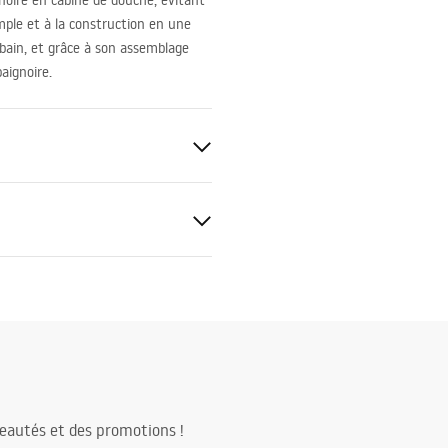
noire en cabine de douche, évitant
imple et à la construction en une
e bain, et grâce à son assemblage
baignoire.
 Verre trempé
_Panels__Bath_Screens_-
t
eautés et des promotions !