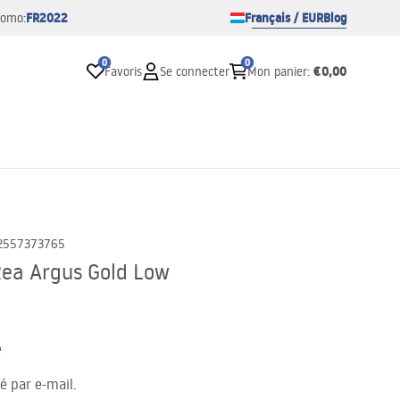
FR2022
Français / EUR
Blog
romo:
0
0
€0,00
Favoris
Se connecter
Mon panier
:
2557373765
Rea Argus Gold Low
e
té par e-mail.