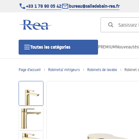
+33 1 78 90 05 42
bureau@salledebain-rea.fr
PREMIUM
Nouveautés
Toutes les catégories
Page d'accueil
Robinets/ mitigeurs
Robinets de lavabo
Robinet 
Cabines de douche
Portes de douche
Receveurs de douche
Caniveaux de douche