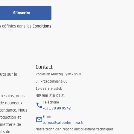
S'inscrire
s définies dans les
Conditions
Contact
uts sur le
Podlasiak Andrzej Cylwik sp. k.
ul. Przędzalniana 60
15-688 Białystok
 besoins, nous
NIP 966-216-01-21
Téléphone
 de nouveaux
+33 1 78 90 05 42
 tendance. Nous
E-mail
roduction et
bureau@salledebain-rea.fr
binetterie de
Notre technicien répond aux questions techniques
orts de