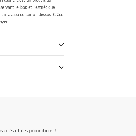
l’esprit. C’est un produit qui
servant le look et l’esthétique
r un lavabo ou sur un dessus. Grâce
oyer.
uctions de montage
.pdf
eautés et des promotions !