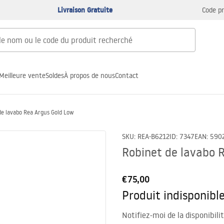
Livraison Gratuite
Code p
Meilleure vente
Soldes
À propos de nous
Contact
de lavabo Rea Argus Gold Low
SKU
:
REA-B6212
ID
:
7347
EAN
:
590
Robinet de lavabo 
€75,00
Produit indisponibl
Notifiez-moi de la disponibili