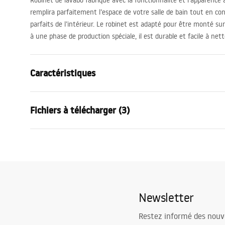
Robinet de lavabo fabriqué avec la fonctionnalité et l’apparence à 
remplira parfaitement l’espace de votre salle de bain tout en con
parfaits de l’intérieur. Le robinet est adapté pour être monté su
à une phase de production spéciale, il est durable et facile à nett
Caractéristiques
Type de robinet
de lavabo
Fichiers à télécharger (3)
Méthode de montage
Sur plage
Couleur
Or
Conditions de garantie
Type de bec
Fixe
Instr
Warranty_Terms_and_Conditions_
faucet
Matériel
Laiton
Faucets_-_5.pdf
Portée du bec
94
mm
Newsletter
Hauteur
160
mm
Informations de sécurité
Technologie du revêtement
PVD
Safety_Information_Faucets.pdf
Restez informé des nouv