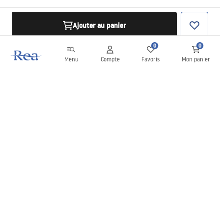
Ajouter au panier
0
0
Menu
Compte
Favoris
Mon panier
Newsletter
Restez informé des nouveautés et des promotions !
S'inscrire
En saisissant et en confirmant vos données, vous acceptez de
recevoir la newsletter selon les modalités définies dans les