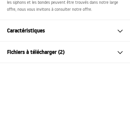
les siphons et les bondes peuvent être trouvés dans notre large
offre, nous vous invitons à consulter notre offre.
Caractéristiques
Méthode de montage
À poser
Fichiers à télécharger (2)
Matériel
Céramique sanitaire
Couleur
Beige
Instructions de montage
Finition
Mat
Basin.pdf
Longueur
480
mm
Largeur
440
mm
Conditions de garantie
Hauteur
180
mm
Warranty_Terms_and_Conditions_Basins_-_5.pdf
Profondeur
150
mm
Forme
Asymétrique
Trou de robinet
Non