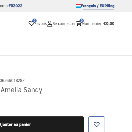
FR2022
Français / EUR
Blog
romo:
0
0
€0,00
Favoris
Se connecter
Mon panier
:
06366018282
 Amelia Sandy
Ajouter au panier