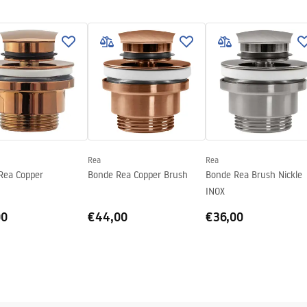
tions de garantie
nty_Terms_and_Conditions_
_-_5.pdf
Rea
Rea
Rea Copper
Bonde Rea Copper Brush
Bonde Rea Brush Nickle
INOX
00
€44,00
€36,00