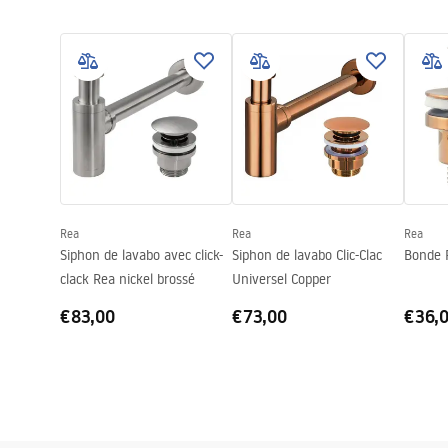
Condi
Finition
Mat
Instructions de montage
Warra
Basin.pdf
Longueur
480
mm
Basins
Largeur
345
mm
Hauteur
135
mm
Profondeur
105
mm
Forme
Ovale
Trou de robinet
Non
Rea
Rea
Rea
Trou de débordement
Non
Siphon de lavabo avec click-
Siphon de lavabo Clic-Clac
Bonde 
clack Rea nickel brossé
Universel Copper
€83,00
€73,00
€36,