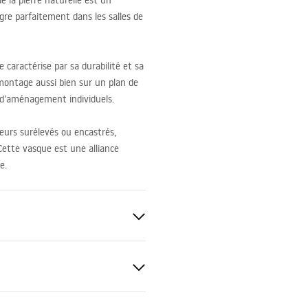
e la pierre naturelle est un
gre parfaitement dans les salles de
e caractérise par sa durabilité et sa
montage aussi bien sur un plan de
 d’aménagement individuels.
geurs surélevés ou encastrés,
 Cette vasque est une alliance
e.
anitaire
e