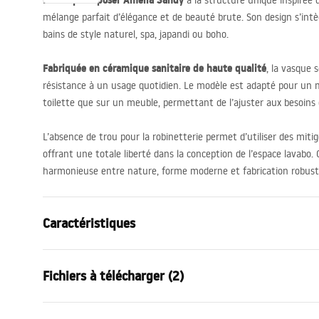
La vasque à poser Amelia Sandy
à la structure unique inspirée d
mélange parfait d’élégance et de beauté brute. Son design s’intè
bains de style naturel, spa, japandi ou boho.
Fabriquée en céramique sanitaire de haute qualité
, la vasque s
résistance à un usage quotidien. Le modèle est adapté pour un 
toilette que sur un meuble, permettant de l’ajuster aux besoins
L’absence de trou pour la robinetterie permet d’utiliser des miti
offrant une totale liberté dans la conception de l’espace lavabo.
harmonieuse entre nature, forme moderne et fabrication robust
Caractéristiques
Méthode de montage
À poser
Fichiers à télécharger (2)
Matériel
Céramique s
Couleur
Aspect pierr