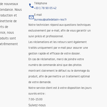
Téléphone
 de nouveaux
+33 1 78 90 05 42
 tendance. Nous
E-mail
roduction et
bureau@salledebain-rea.fr
binetterie de
Notre technicien répond aux questions techniques
orts de
exclusivement par e-mail, afin de vous garantir un
ence, nous
suivi précis et professionnel.
oduits sont
Les réclamations et les retours sont également
 extrêmement
traités uniquement par e-mail pour assurer une
gestion rapide et efficace de votre dossier.
En cas de réclamation, merci de joindre votre
numéro de commande ainsi que des photos
montrant clairement le défaut ou le dommage du
produit, afin de permettre un traitement optimal
de votre demande.
Notre service client est à votre disposition les jours
ouvrés entre :
7:00–15:00
Suivez-nous