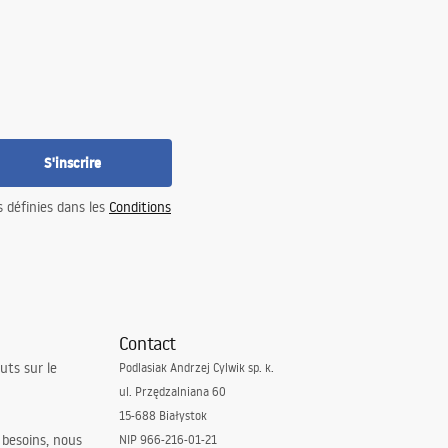
S'inscrire
s définies dans les
Conditions
Contact
uts sur le
Podlasiak Andrzej Cylwik sp. k.
ul. Przędzalniana 60
15-688 Białystok
 besoins, nous
NIP 966-216-01-21