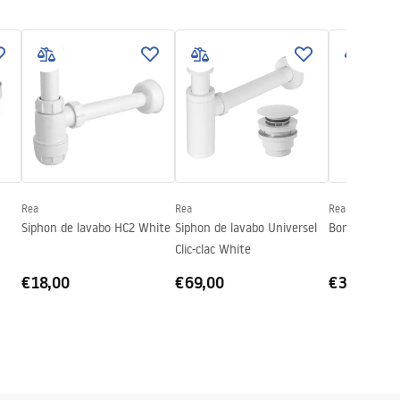
Rea
Rea
Rea
Siphon de lavabo HC2 White
Siphon de lavabo Universel
Bonde Rea G
Clic-clac White
€18,00
€69,00
€36,00