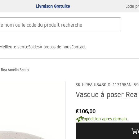
Livraison Gratuite
Code p
Meilleure vente
Soldes
À propos de nous
Contact
r Rea Amelia Sandy
SKU
:
REA-U8480
ID
:
11719
EAN
:
59
Vasque à poser Rea
€106,00
Expédition après-demain.