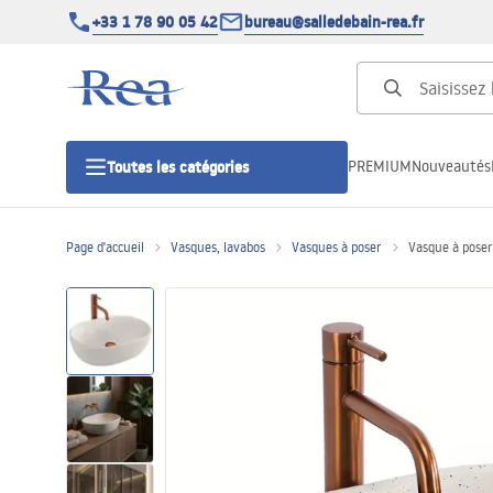
+33 1 78 90 05 42
bureau@salledebain-rea.fr
PREMIUM
Nouveautés
Toutes les catégories
Page d'accueil
Vasques, lavabos
Vasques à poser
Vasque à pose
Cabines de douche
Portes de douche
Receveurs de douche
Caniveaux de douche