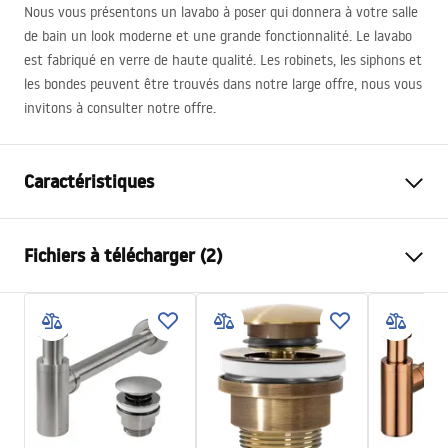
Nous vous présentons un lavabo à poser qui donnera à votre salle
de bain un look moderne et une grande fonctionnalité. Le lavabo
est fabriqué en verre de haute qualité. Les robinets, les siphons et
les bondes peuvent être trouvés dans notre large offre, nous vous
invitons à consulter notre offre.
Caractéristiques
Méthode de montage
À poser
Fichiers à télécharger (2)
Matériel
Verre trempé
Couleur
Transparent
Instructions de montage
Finition
Brillant
Basin.pdf
Longueur
395
mm
Largeur
395
mm
Conditions de garantie
Hauteur
120
mm
Warranty_Terms_and_Conditions_Basins_-_5.pdf