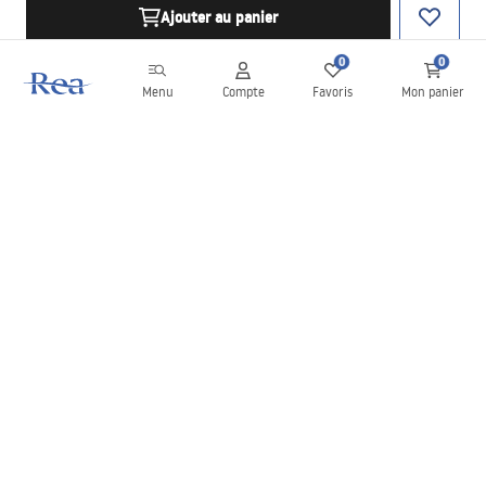
Ajouter au panier
0
0
Menu
Compte
Favoris
Mon panier
Newsletter
Restez informé des nouveautés et des promotions !
S'inscrire
En saisissant et en confirmant vos données, vous acceptez de
recevoir la newsletter selon les modalités définies dans les
Conditions générales
.