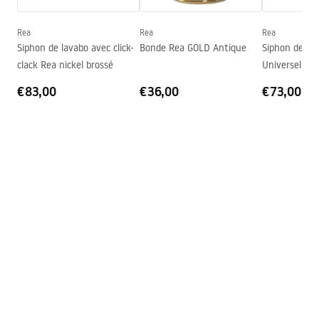
Profondeur
95
mm
Forme
Rond
Rea
Rea
Rea
Siphon de lavabo avec click-
Bonde Rea GOLD Antique
Siphon de lav
Trou de robinet
Non
clack Rea nickel brossé
Universel Co
Trou de débordement
Non
€83,00
€36,00
€73,00