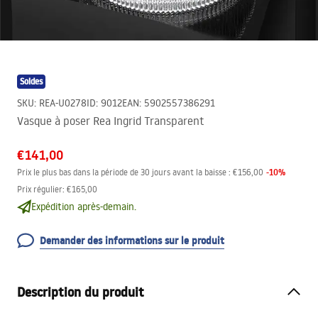
Soldes
SKU
:
REA-U0278
ID
:
9012
EAN
:
5902557386291
Vasque à poser Rea Ingrid Transparent
€141,00
-
10
%
Prix le plus bas dans la période de 30 jours avant la baisse :
€156,00
Prix régulier
:
€165,00
Expédition après-demain.
Demander des informations sur le produit
Description du produit