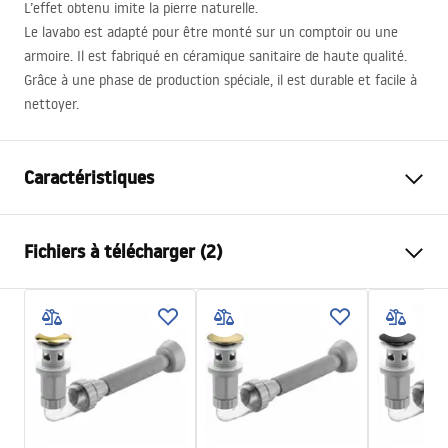
L’effet obtenu imite la pierre naturelle.
Le lavabo est adapté pour être monté sur un comptoir ou une
armoire. Il est fabriqué en céramique sanitaire de haute qualité.
Grâce à une phase de production spéciale, il est durable et facile à
nettoyer.
Caractéristiques
Méthode de montage
À poser
Fichiers à télécharger (2)
Matériel
Céramique sanitaire
Couleur
Aspect pierre
Instructions de montage
Finition
Mat
Basin.pdf
Longueur
465
mm
Largeur
335
mm
Conditions de garantie
Hauteur
135
mm
Warranty_Terms_and_Conditions_Basins_-_5.pdf