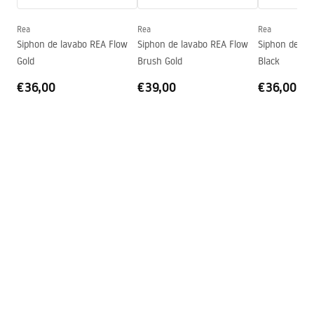
Profondeur
105
mm
Forme
Rectangulaire
Rea
Rea
Rea
Siphon de lavabo REA Flow
Siphon de lavabo REA Flow
Siphon de la
Trou de robinet
Non
Gold
Brush Gold
Black
Trou de débordement
Non
€36,00
€39,00
€36,00