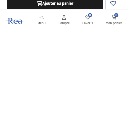
Ajouter au panier
0
0
Menu
Compte
Favoris
Mon panier
Newsletter
Restez informé des nouveautés et des promotions !
S'inscrire
En saisissant et en confirmant vos données, vous acceptez de
recevoir la newsletter selon les modalités définies dans les
Conditions générales
.