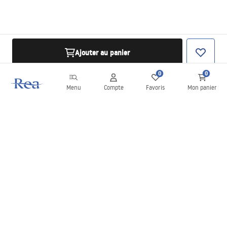
Ajouter au panier
0
0
Menu
Compte
Favoris
Mon panier
Newsletter
Restez informé des nouveautés et des promotions !
S'inscrire