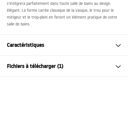
s’intégrera parfaitement dans toute salle de bains au design
élégant. La forme carrée classique de la vasque, le trou pour le
mitigeur et le trop-plein en feront un élément pratique de votre
salle de bains.
Caractéristiques
Méthode de montage
Autoportante
Fichiers à télécharger (1)
Matériel
Céramique sanitaire
Couleur
Blanc
Conditions de garantie
Finition
Brillant
Warranty_Terms_and_Conditions_Basins_-_5.pdf
Longueur
440
mm
Largeur
375
mm
Hauteur
830
mm
Profondeur
130
mm