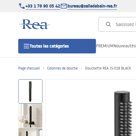
+33 1 78 90 05 42
bureau@salledebain-rea.fr
PREMIUM
Nouveautés
Toutes les catégories
Page d'accueil
Colonnes de douche
Douchette REA JS-018 BLACK
Cabines de douche
Portes de douche
Receveurs de douche
Caniveaux de douche