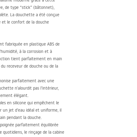
imalisme moderne grâce à cette
e, de type “stick” (bâtonnet),
lète. La douchette a été conçue
 et le confort de la douche
t fabriquée en plastique
ABS
de
humidité, à la corrosion et à
ruction tient parfaitement en main
e du receveur de douche ou de la
monise parfaitement avec une
hette n’alourdit pas l’intérieur,
mement élégant.
les en silicone qui empêchent le
 un jet d’eau idéal et uniforme, il
main pendant la douche.
a poignée parfaitement équilibrée
 quotidiens, le rinçage de la cabine