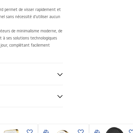
rd permet de visser rapidement et
nel sans nécessité d’utiliser aucun
mateurs de minimalisme moderne, de
 et à ses solutions technologiques
e jour, complétant facilement
tions de garantie
nty_Terms_and_Conditions_
ories_-_24.pdf