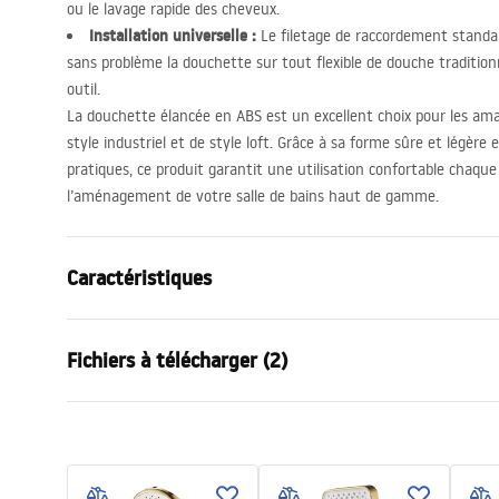
ou le lavage rapide des cheveux.
Installation universelle :
Le filetage de raccordement standa
sans problème la douchette sur tout flexible de douche tradition
outil.
La douchette élancée en
ABS
est un excellent choix pour les a
style industriel et de style loft. Grâce à sa forme sûre et légère
pratiques, ce produit garantit une utilisation confortable chaqu
l’aménagement de votre salle de bains haut de gamme.
Caractéristiques
Couleur
Noir
Fichiers à télécharger (2)
Matériel
Laiton
Méthode de montage
À visser
Condi
Largeur
23
mm
Pielęgnacja
Warra
Pielęgnacja.pdf
Hauteur
212
mm
Access