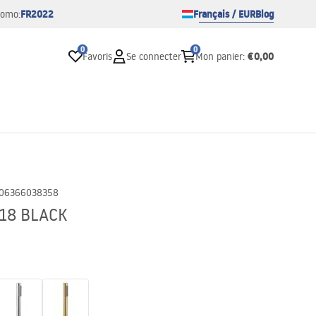
FR2022
Français / EUR
Blog
romo:
0
0
€0,00
Favoris
Se connecter
Mon panier
:
06366038358
018 BLACK