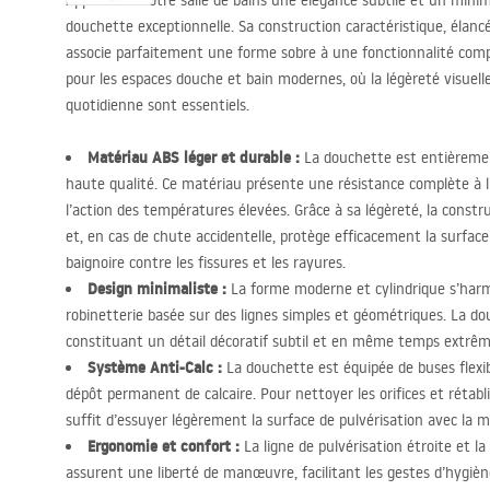
Apportez à votre salle de bains une élégance subtile et un min
douchette exceptionnelle. Sa construction caractéristique, élancé
associe parfaitement une forme sobre à une fonctionnalité comp
pour les espaces douche et bain modernes, où la légèreté visuelle
quotidienne sont essentiels.
Matériau
ABS
léger et durable :
La douchette est entièremen
haute qualité. Ce matériau présente une résistance complète à l’
l’action des températures élevées. Grâce à sa légèreté, la const
et, en cas de chute accidentelle, protège efficacement la surfac
baignoire contre les fissures et les rayures.
Design minimaliste :
La forme moderne et cylindrique s’har
robinetterie basée sur des lignes simples et géométriques. La douc
constituant un détail décoratif subtil et en même temps extrê
Système Anti-Calc :
La douchette est équipée de buses flexib
dépôt permanent de calcaire. Pour nettoyer les orifices et rétablir
suffit d’essuyer légèrement la surface de pulvérisation avec la 
Ergonomie et confort :
La ligne de pulvérisation étroite et l
assurent une liberté de manœuvre, facilitant les gestes d’hygiène