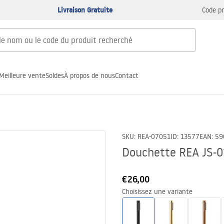
Livraison Gratuite
Code p
Meilleure vente
Soldes
À propos de nous
Contact
SKU
:
REA-07051
ID
:
13577
EAN
:
59
Douchette REA JS-
€26,00
Choisissez une variante