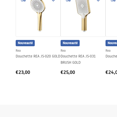
Profondeur
23
mm
Garantie
24 mois
Nouveauté
Nouveauté
Nouve
Rea
Rea
Rea
Douchette REA JS-020 GOLD
Douchette REA JS-031
Douche
BRUSH GOLD
€23,00
€25,00
€24,