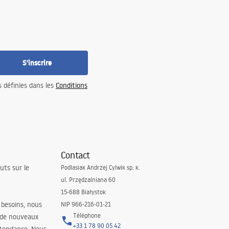
S'inscrire
s définies dans les
Conditions
Contact
uts sur le
Podlasiak Andrzej Cylwik sp. k.
ul. Przędzalniana 60
15-688 Białystok
 besoins, nous
NIP 966-216-01-21
Téléphone
 de nouveaux
+33 1 78 90 05 42