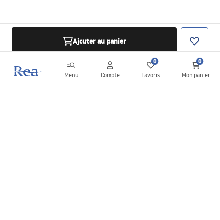
Ajouter au panier
0
0
Menu
Compte
Favoris
Mon panier
Newsletter
Restez informé des nouveautés et des promotions !
S'inscrire
En saisissant et en confirmant vos données, vous acceptez de