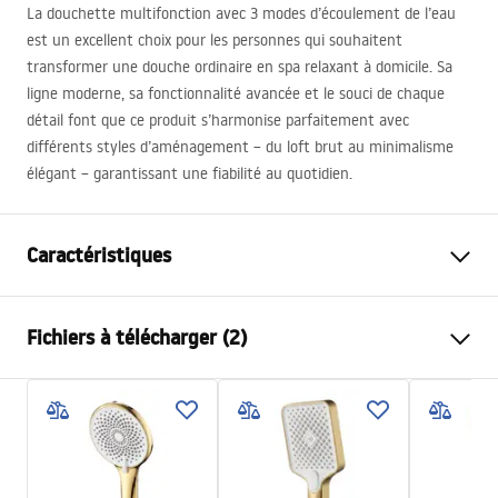
La douchette multifonction avec 3 modes d’écoulement de l’eau
est un excellent choix pour les personnes qui souhaitent
transformer une douche ordinaire en spa relaxant à domicile. Sa
ligne moderne, sa fonctionnalité avancée et le souci de chaque
détail font que ce produit s’harmonise parfaitement avec
différents styles d’aménagement – du loft brut au minimalisme
élégant – garantissant une fiabilité au quotidien.
Caractéristiques
Couleur
Cuivre brossé
Fichiers à télécharger (2)
Matériel
Plastique, ABS
Méthode de montage
À visser
Pielęgnacja
Largeur
110
mm
Pielęgnacja.pdf
Hauteur
245
mm
Garantie
24 mois