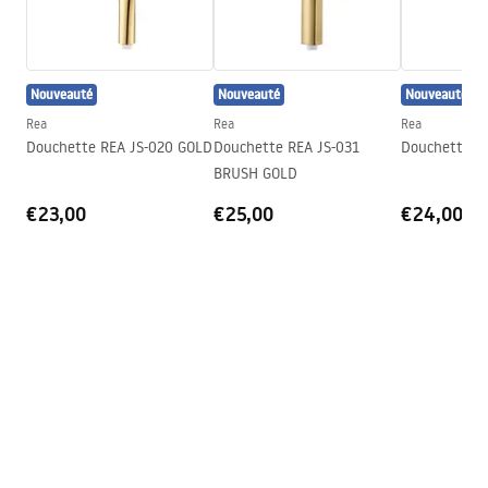
Conditions de garantie
Warranty_Terms_and_Conditions_Accessories_-_24.pdf
Nouveauté
Nouveauté
Nouveauté
Rea
Rea
Rea
Douchette REA JS-020 GOLD
Douchette REA JS-031
Douchette R
BRUSH GOLD
€23,00
€25,00
€24,00