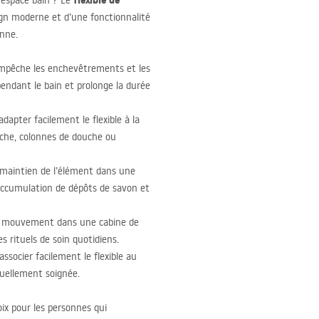
flexible de
 espace bain ? Le
sign moderne et d’une fonctionnalité
enne.
mpêche les enchevêtrements et les
ndant le bain et prolonge la durée
dapter facilement le flexible à la
uche, colonnes de douche ou
e maintien de l’élément dans une
accumulation de dépôts de savon et
de mouvement dans une cabine de
s rituels de soin quotidiens.
socier facilement le flexible au
isuellement soignée.
ix pour les personnes qui