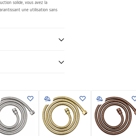
uction solide, vous avez la
arantissant une utilisation sans
, Caoutchouc
tions de garantie
nty_Terms_and_Conditions_
ories_-_24.pdf