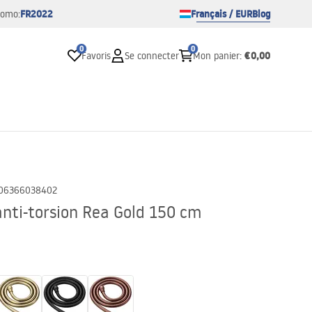
FR2022
Français / EUR
Blog
romo:
0
0
€0,00
Favoris
Se connecter
Mon panier
:
06366038402
anti-torsion Rea Gold 150 cm