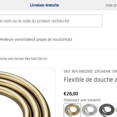
Livraison Gratuite
Code p
Meilleure vente
Soldes
À propos de nous
Contact
douche anti-torsion Rea Gold 150 cm
SKU
:
REA-08029
ID
:
13514
EAN
:
59
Flexible de douche 
€26,00
Choisissez une variante