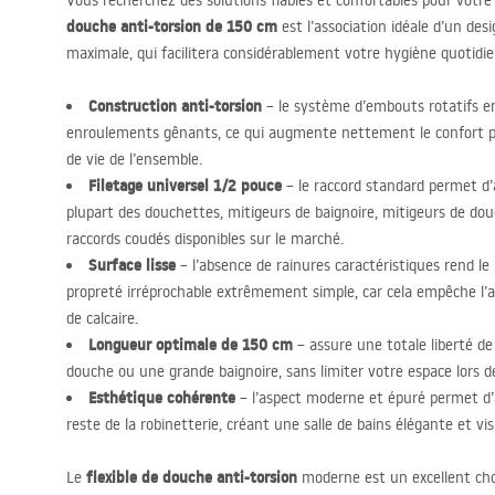
Vous recherchez des solutions fiables et confortables pour votre
douche anti-torsion de 150 cm
est l’association idéale d’un de
maximale, qui facilitera considérablement votre hygiène quotidi
Construction anti-torsion
– le système d’embouts rotatifs e
enroulements gênants, ce qui augmente nettement le confort pe
de vie de l’ensemble.
Filetage universel 1/2 pouce
– le raccord standard permet d’a
plupart des douchettes, mitigeurs de baignoire, mitigeurs de do
raccords coudés disponibles sur le marché.
Surface lisse
– l’absence de rainures caractéristiques rend l
propreté irréprochable extrêmement simple, car cela empêche l’
de calcaire.
Longueur optimale de 150 cm
– assure une totale liberté 
douche ou une grande baignoire, sans limiter votre espace lors de
Esthétique cohérente
– l’aspect moderne et épuré permet d’as
reste de la robinetterie, créant une salle de bains élégante et v
flexible de douche anti-torsion
Le
moderne est un excellent cho