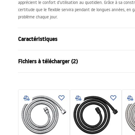
apprécient le confort d’utilisation au quotidien. Grâce à sa constr
certitude que le flexible servira pendant de longues années, en g
problème chaque jour.
Caractéristiques
Longueur (mm)
1500
mm
Fichiers à télécharger (2)
Garantie
24 mois
Matériel
Laiton, PVC
Informations de sécurité
Condi
Poids
1
kg
WARUNKI_BEZPIECZENSTWA_AKCE
Warra
Code du producteur
JS-017G
SORIA_LAZIENKOWE.pdf
Access
Couleur
Or