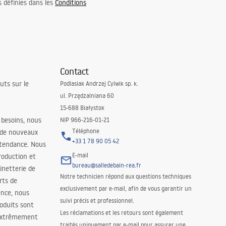
s définies dans les
Conditions
Contact
uts sur le
Podlasiak Andrzej Cylwik sp. k.
ul. Przędzalniana 60
15-688 Białystok
 besoins, nous
NIP 966-216-01-21
Téléphone
 de nouveaux
+33 1 78 90 05 42
 tendance. Nous
E-mail
roduction et
bureau@salledebain-rea.fr
binetterie de
Notre technicien répond aux questions techniques
orts de
exclusivement par e-mail, afin de vous garantir un
ence, nous
suivi précis et professionnel.
oduits sont
Les réclamations et les retours sont également
 extrêmement
traités uniquement par e-mail pour assurer une