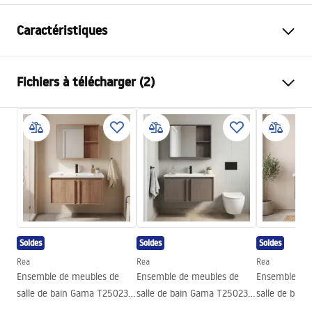
Caractéristiques
Couleur
Blanc
Fichiers à télécharger (2)
Méthode de montage
Murale
Matériel
MDF
Conditions de garantie
Hauteur
400
mm
Warranty_Terms_and_Conditions_-_Furniture_-
Largeur
800
mm
_24.pdf
Profondeur
470
mm
Manual
Instrukcja_monta__u_Szafka___azienkowa_Core.pdf
Soldes
Soldes
Soldes
Rea
Rea
Rea
Ensemble de meubles de
Ensemble de meubles de
Ensemble de
salle de bain Gama T25023
salle de bain Gama T25023
salle de bai
HHL 80CM
KJM 80CM
BXM 70CM