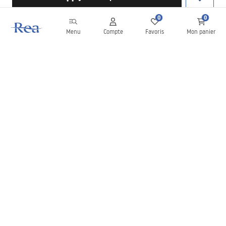
0
0
Menu
Compte
Favoris
Mon panier
Newsletter
Restez informé des nouveautés et des promotions !
S'inscrire
En saisissant et en confirmant vos données, vous acceptez de
recevoir la newsletter selon les modalités définies dans les
Conditions générales
.