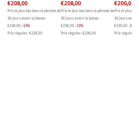
€208,00
€208,00
€200,00
Prix le plus bas dans la période de
Prix le plus bas dans la période de
Prix le plus bas
30 jours avant la baisse :
30 jours avant la baisse :
30 jours avant l
€238,00
-
13
%
€238,00
-
13
%
€230,00
-
13
%
Prix régulier
:
€238,00
Prix régulier
:
€238,00
Prix régulier
:
€