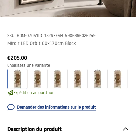
SKU
:
HOM-07051
ID
:
13267
EAN
:
5906366026249
Miroir LED Orbit 60x170cm Black
€205,00
Choisissez une variante
Expédition aujourd'hui
Demander des informations sur le produit
Description du produit