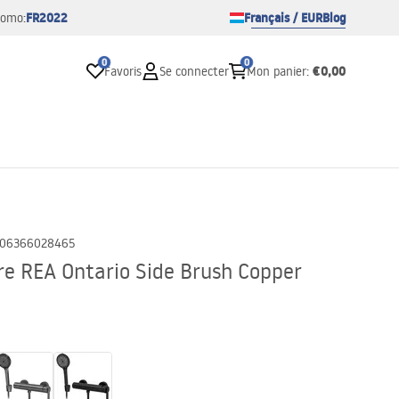
FR2022
Français / EUR
Blog
romo:
0
0
€0,00
Favoris
Se connecter
Mon panier
:
06366028465
re REA Ontario Side Brush Copper