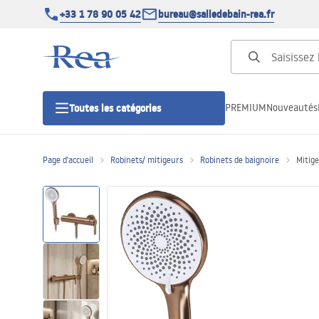
+33 1 78 90 05 42
bureau@salledebain-rea.fr
PREMIUM
Nouveautés
Toutes les catégories
Page d'accueil
Robinets/ mitigeurs
Robinets de baignoire
Mitige
Cabines de douche
Portes de douche
Receveurs de douche
Caniveaux de douche