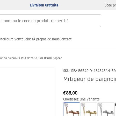
Livraison Gratuite
Code p
Meilleure vente
Soldes
À propos de nous
Contact
ur de baignoire REA Ontario Side Brush Copper
SKU
:
REA-B6549
ID
:
13484
EAN
:
59
Mitigeur de baignoi
€86,00
Choisissez une variante