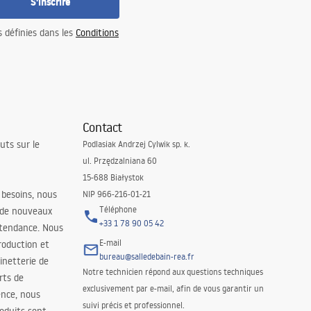
S'inscrire
s définies dans les
Conditions
Contact
uts sur le
Podlasiak Andrzej Cylwik sp. k.
ul. Przędzalniana 60
15-688 Białystok
 besoins, nous
NIP 966-216-01-21
Téléphone
 de nouveaux
+33 1 78 90 05 42
 tendance. Nous
E-mail
roduction et
bureau@salledebain-rea.fr
binetterie de
Notre technicien répond aux questions techniques
orts de
exclusivement par e-mail, afin de vous garantir un
ence, nous
suivi précis et professionnel.