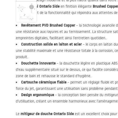
Appréciez le design moderne et la plus haute qualité dans votre 
douche mural Ontario Side
Brushed Coppe
en finition élégante
minimaliste et de la fonctionnalité qui répondra aux attentes de 
Revêtement
PVD
Brushed Copper
– la technologie avancée d’
une résistance aux rayures et au ternissement. La structure sa
empreintes digitales, facilitant ainsi l’entretien quotidien.
Construction solide en laiton et acier
– le corps en laiton du
une stabilité maximale et une résistance totale à la corrosion, ce
produit.
Douchette innovante
– la douchette légère en plastique
ABS
d’eau supplémentaire situé sur le dessus, ce qui facilite considé
zone de bain et rehausse le standard d’hygiène.
Cartouche céramique fiable
– permet un réglage fluide et pr
force du jet, garantissant une utilisation sans problème pendan
Design ergonomique
– la conception bien pensée du mitigeur 
d’utilisation, créant un ensemble harmonieux avec l’aménagemen
mitigeur de douche Ontario Side
Le
est un excellent choix pour 