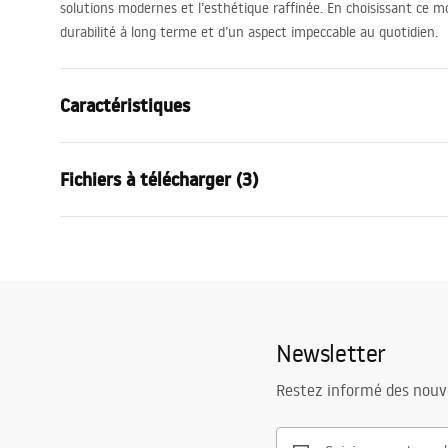
solutions modernes et l’esthétique raffinée. En choisissant ce m
durabilité à long terme et d’un aspect impeccable au quotidien.
Caractéristiques
Type de robinet
de douche
Fichiers à télécharger (3)
Méthode de montage
Murale
Couleur
Cuivre bros
Condi
Matériel
Laiton, ABS
Instructions de montage
Warra
Faucet.pdf
Hauteur
100
mm
Faucet
Technologie du revêtement
PVD
Newsletter
Diamètre de raccordement
½ pouce
Pielęgnacja
Garantie
5 ans
Pielegnacja.pdf
Restez informé des nouv