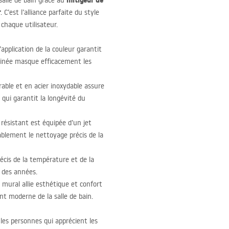
mitigeur de
salle de bain grâce au
r
. C’est l’alliance parfaite du style
chaque utilisateur.
application de la couleur garantit
tinée masque efficacement les
rable et en acier inoxydable assure
 qui garantit la longévité du
résistant est équipée d’un jet
rablement le nettoyage précis de la
écis de la température et de la
t des années.
mural allie esthétique et confort
t moderne de la salle de bain.
les personnes qui apprécient les