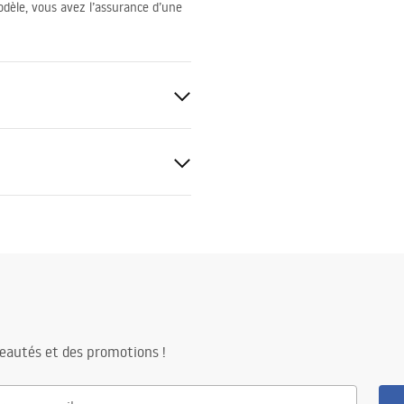
odèle, vous avez l’assurance d’une
sé
tions de garantie
nty_Terms_and_Conditions_
s_-_5.pdf
eautés et des promotions !