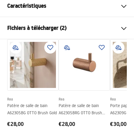
Caractéristiques
Couleur
Or
Fichiers à télécharger (2)
Matériel
Métal
Méthode de montage
À visser
Conditions de garantie
Largeur
595
mm
Warranty_Terms_and_Conditions_Accessories_-_24.pdf
Hauteur
23
mm
Profondeur
68
mm
Informations de sécurité
Série
Otto
Safety_Information_Accessories.pdf
Garantie
24 mois
Rea
Rea
Rea
Patère de salle de bain
Patère de salle de bain
Porte papier-
A62305BG OTTO Brush Gold
A62305BRG OTTO Brush
A62309G OTT
Copper
€28,00
€28,00
€30,00