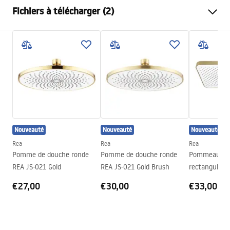
Couleur
Chrome
Fichiers à télécharger (2)
Matériel
ABS
Méthode de montage
À visser
Pielęgnacja
Largeur
225
mm
Pielęgnacja.pdf
Hauteur
12
mm
Profondeur
225
mm
Conditions de garantie
Garantie
24 mois
Warranty_Terms_and_Conditions_Accessories_-_24.pdf
Nouveauté
Nouveauté
Nouveauté
Rea
Rea
Rea
Pomme de douche ronde
Pomme de douche ronde
Pommeau de
REA JS-021 Gold
REA JS-021 Gold Brush
rectangulair
Brushed Gold
€27,00
€30,00
€33,00