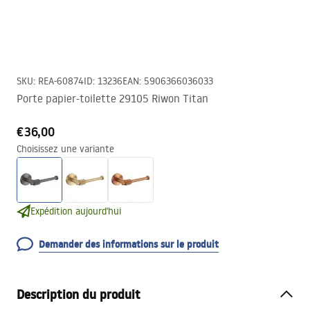
SKU
:
REA-60874
ID
:
13236
EAN
:
5906366036033
Porte papier-toilette 29105 Riwon Titan
€36,00
Choisissez une variante
Expédition aujourd'hui
Demander des informations sur le produit
Description du produit