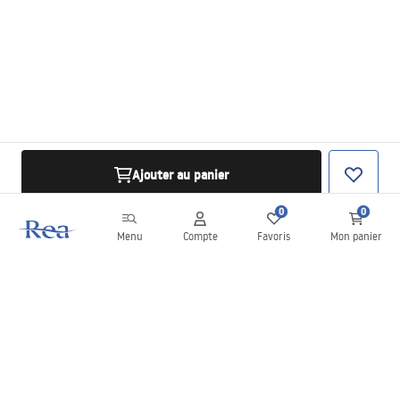
Ajouter au panier
0
0
Menu
Compte
Favoris
Mon panier
Newsletter
Restez informé des nouveautés et des promotions !