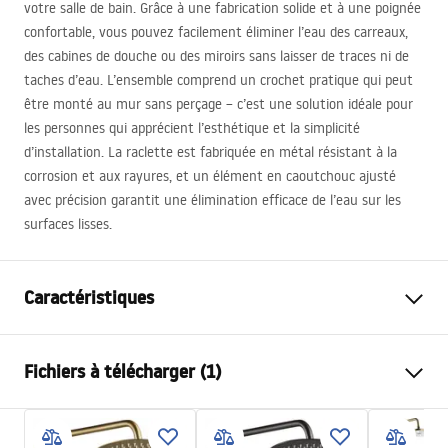
votre salle de bain. Grâce à une fabrication solide et à une poignée
confortable, vous pouvez facilement éliminer l’eau des carreaux,
des cabines de douche ou des miroirs sans laisser de traces ni de
taches d’eau. L’ensemble comprend un crochet pratique qui peut
être monté au mur sans perçage – c’est une solution idéale pour
les personnes qui apprécient l’esthétique et la simplicité
d’installation. La raclette est fabriquée en métal résistant à la
corrosion et aux rayures, et un élément en caoutchouc ajusté
avec précision garantit une élimination efficace de l’eau sur les
surfaces lisses.
Caractéristiques
Couleur
Copper
Fichiers à télécharger (1)
Matériel
Acier, Plastique
Hauteur (mm)
165
mm
Karta produktu
Largeur (mm)
250
mm