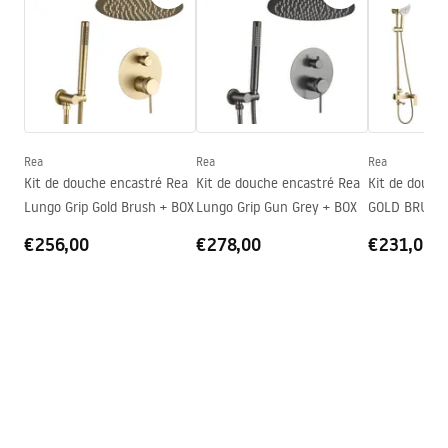
SCIAGACZKA GOLD.pdf
Garantie
12 mois
Rea
Rea
Rea
Kit de douche encastré Rea
Kit de douche encastré Rea
Kit de douc
Lungo Grip Gold Brush + BOX
Lungo Grip Gun Grey + BOX
GOLD BRUSH
€256,00
€278,00
€231,00