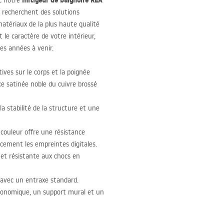
mitigeur de baignoire
REA
ec notre
ui recherchent des solutions
matériaux de la plus haute qualité
 le caractère de votre intérieur,
les années à venir.
ives sur le corps et la poignée
ce satinée noble du cuivre brossé
la stabilité de la structure et une
 couleur offre une résistance
cement les empreintes digitales.
 et résistante aux chocs en
 avec un entraxe standard.
rgonomique, un support mural et un