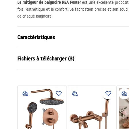
Le mitigeur de baignoire
REA
Foster
est une excellente proposit
fois l’esthétique et le confort. Sa fabrication précise et son souci
de chaque baignoire.
Caractéristiques
Type de robinet
de baignoire
Fichiers à télécharger (3)
Méthode de montage
Murale
Couleur
Cuivre bros
Warun
Type de bec
Fixe
Instructions de montage
WARUN
Faucet.pdf
Matériel
Laiton, ABS
BATERI
Portée du bec
175
mm
Hauteur
100
mm
Conditions de garantie
Technologie du revêtement
PVD
Warranty_Terms_and_Conditions_
Faucets_-_5.pdf
Diamètre de raccordement
½ pouce