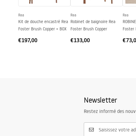
Entraxe des raccords
150
mm
Rea
Rea
Rea
Garantie
5 ans
Kit de douche encastré Rea
Robinet de baignoire Rea
ROBINE
Foster Brush Copper + BOX
Foster Brush Copper
Foster
€197,00
€133,00
€73,
Newsletter
Restez informé des nouv