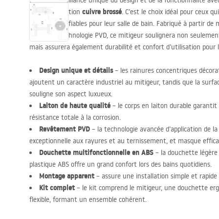
Découvrez l’alliance unique du design et de la fonctionnalité av
Foster
cuivre brossé
en finition
. C’est le choix idéal pour ceux q
modernes et fiables pour leur salle de bain. Fabriqué à partir de 
grâce à la technologie
PVD
, ce mitigeur soulignera non seulement
mais assurera également durabilité et confort d’utilisation pour 
Design unique et détails
– les rainures concentriques décorat
ajoutent un caractère industriel au mitigeur, tandis que la surfa
souligne son aspect luxueux.
Laiton de haute qualité
– le corps en laiton durable garantit 
résistance totale à la corrosion.
Revêtement
PVD
– la technologie avancée d’application de la
exceptionnelle aux rayures et au ternissement, et masque effica
Douchette multifonctionnelle en
ABS
– la douchette légère
plastique
ABS
offre un grand confort lors des bains quotidiens.
Montage apparent
– assure une installation simple et rapide
Kit complet
– le kit comprend le mitigeur, une douchette e
flexible, formant un ensemble cohérent.