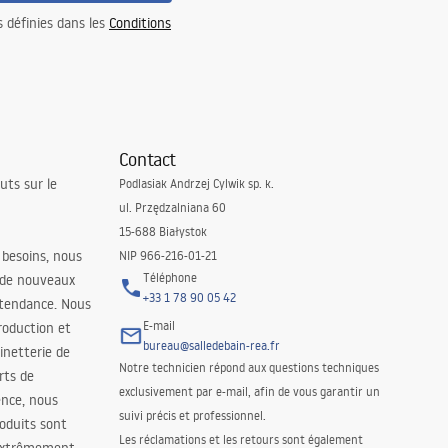
s définies dans les
Conditions
Contact
uts sur le
Podlasiak Andrzej Cylwik sp. k.
ul. Przędzalniana 60
15-688 Białystok
 besoins, nous
NIP 966-216-01-21
Téléphone
 de nouveaux
+33 1 78 90 05 42
 tendance. Nous
E-mail
roduction et
bureau@salledebain-rea.fr
binetterie de
Notre technicien répond aux questions techniques
orts de
exclusivement par e-mail, afin de vous garantir un
ence, nous
suivi précis et professionnel.
oduits sont
Les réclamations et les retours sont également