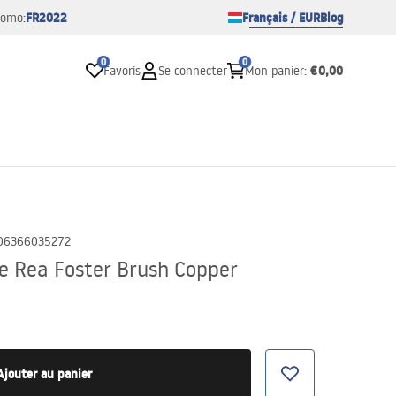
FR2022
Français / EUR
Blog
romo:
0
0
€0,00
Favoris
Se connecter
Mon panier
:
06366035272
re Rea Foster Brush Copper
Ajouter au panier