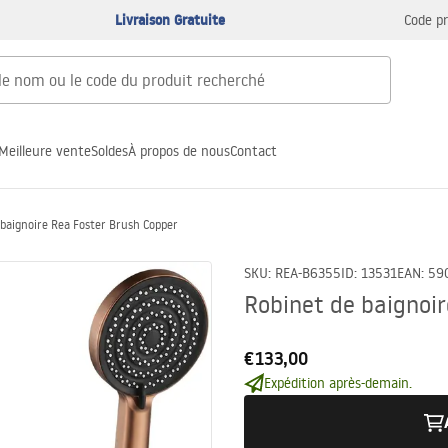
Livraison Gratuite
Code p
Meilleure vente
Soldes
À propos de nous
Contact
 baignoire Rea Foster Brush Copper
SKU
:
REA-B6355
ID
:
13531
EAN
:
59
Robinet de baignoi
€133,00
Expédition après-demain.