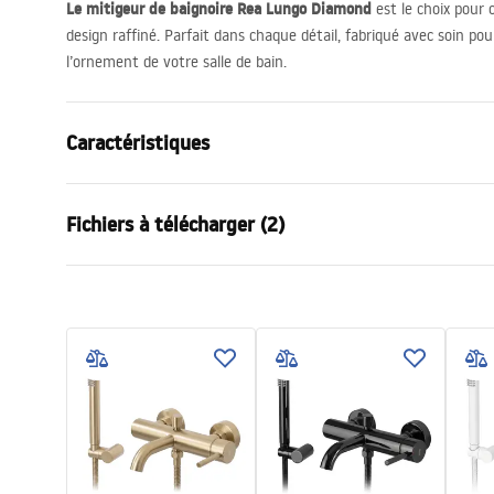
Le mitigeur de baignoire Rea Lungo Diamond
est le choix pour 
design raffiné. Parfait dans chaque détail, fabriqué avec soin pour 
l’ornement de votre salle de bain.
Caractéristiques
Type de robinet
de baignoire
Fichiers à télécharger (2)
Méthode de montage
Murale
Couleur
Cuivre bros
Condi
Type de bec
Fixe
Instructions de montage
Warra
Faucet.pdf
Matériel
Acier inoxyd
Faucet
Portée du bec
100
mm
Hauteur
90
mm
Technologie du revêtement
PVD
Diamètre de raccordement
½ pouce