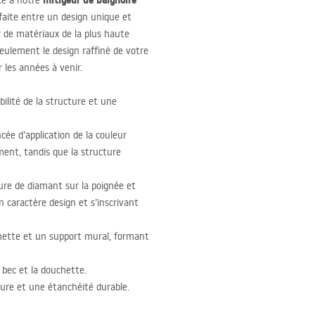
mitigeur de baignoire
âce à notre
arfaite entre un design unique et
ir de matériaux de la plus haute
seulement le design raffiné de votre
r les années à venir.
bilité de la structure et une
cée d’application de la couleur
ment, tandis que la structure
ure de diamant sur la poignée et
n caractère design et s’inscrivant
uchette et un support mural, formant
 bec et la douchette.
ure et une étanchéité durable.