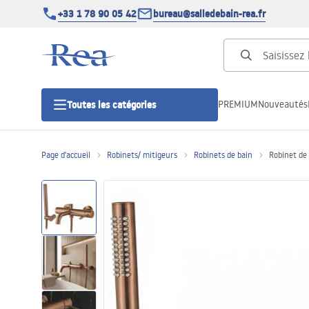
+33 1 78 90 05 42
bureau@salledebain-rea.fr
PREMIUM
Nouveautés
Toutes les catégories
Page d'accueil
Robinets/ mitigeurs
Robinets de bain
Robinet de
Cabines de douche
Portes de douche
Receveurs de douche
Caniveaux de douche