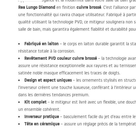
Appréciez l’élégance et la modernité dans votre salle de bain gr
Rea Lungo Diamond
cuivre brossé
en finition
. C’est l’alliance p
une fonctionnalité qui ravira chaque utilisateur. Fabriqué à part
qualité utilisant la technologie
PVD
, ce mitigeur soulignera non 
salle de bain, mais garantira également fiabilité et durabilité pou
Fabriqué en laiton
– le corps en laiton durable garantit la sta
résistance totale à la corrosion.
Revêtement
PVD
couleur cuivre brossé
– la technologie avan
assure une résistance exceptionnelle aux rayures et au ternisse
satinée noble masque efficacement les traces de doigts.
Design et aspect uniques
– les ornements stylisés en struct
l’inverseur créent une touche luxueuse, conférant à l’intérieur u
dans les dernières tendances premium.
Kit complet
– le mitigeur est livré avec un flexible, une do
un ensemble cohérent.
Inverseur pratique
– basculement facile du jet d’eau entre le
Tête en céramique
– assure un réglage précis de la températ