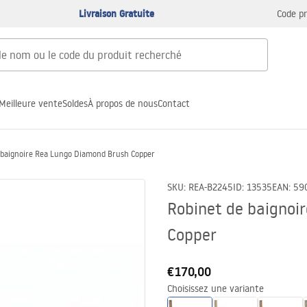
Livraison Gratuite
Code p
Meilleure vente
Soldes
À propos de nous
Contact
 baignoire Rea Lungo Diamond Brush Copper
SKU
:
REA-B2245
ID
:
13535
EAN
:
59
Robinet de baignoi
Copper
€170,00
Choisissez une variante