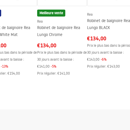
Meilleure vente
Rea
Robinet de baignoire Rea
Rea
 de baignoire Rea
Robinet de baignoire Rea
Lungo BLACK
White Mat
Lungo Chrome
€134,00
,00
€134,00
Prix le plus bas dans la pério
lus bas dans la période de
Prix le plus bas dans la période de
30 jours avant la baisse :
avant la baisse :
30 jours avant la baisse :
€143,00
-
6
%
-
13
%
€141,00
-
5
%
Prix régulier
:
€143,00
ulier
:
€154,00
Prix régulier
:
€141,00