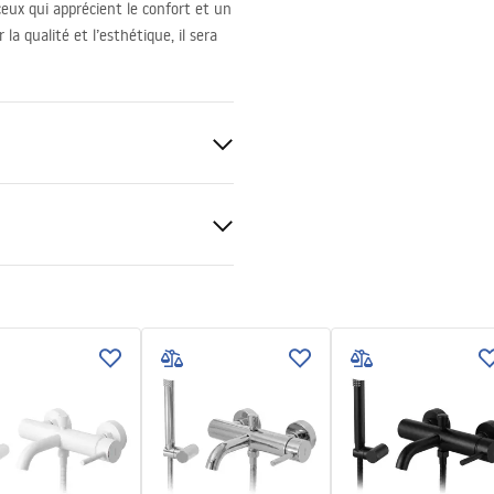
ceux qui apprécient le confort et un
la qualité et l’esthétique, il sera
sé
tions de garantie
nty_Terms_and_Conditions_
able, Laiton
s_-_5.pdf