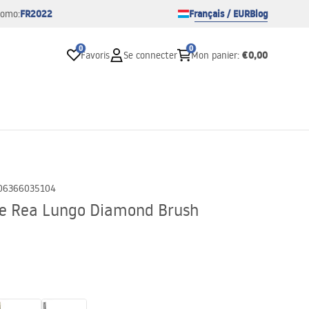
FR2022
Français / EUR
Blog
romo:
0
0
€0,00
Favoris
Se connecter
Mon panier
:
06366035104
re Rea Lungo Diamond Brush