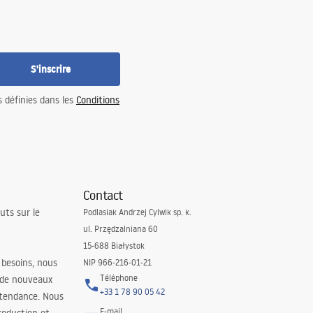
S'inscrire
s définies dans les
Conditions
Contact
uts sur le
Podlasiak Andrzej Cylwik sp. k.
ul. Przędzalniana 60
15-688 Białystok
 besoins, nous
NIP 966-216-01-21
Téléphone
 de nouveaux
+33 1 78 90 05 42
 tendance. Nous
E-mail