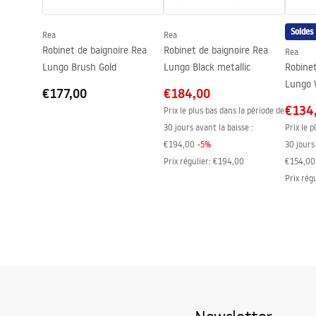
Entraxe des raccords
150
mm
Soldes
Rea
Rea
Garantie
5 ans
Robinet de baignoire Rea
Robinet de baignoire Rea
Rea
Lungo Brush Gold
Lungo Black metallic
Robinet
Lungo 
€177,00
€184,00
€134
Prix le plus bas dans la période de
30 jours avant la baisse :
Prix le p
€194,00
-
5
%
30 jours 
Prix régulier
:
€194,00
€154,00
Prix rég