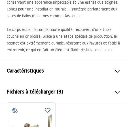
conservant une apparence impeccable et une esthétique soignée.
Conçu pour une installation murale, il s’intègre parfaitement aux
salles de bains modernes comme classiques.
Le corps est en laiton de haute qualité, recouvert d’une triple
couche en or brossé. Grâce à une étape spéciale de production, le
robinet est extrêmement durable, résistant aux rayures et facile à
entretenir, ce qui en fait un élément fiable de la salle de bains.
Caractéristiques
Type de robinet
de baignoire
Fichiers à télécharger (3)
Méthode de montage
Murale
Couleur
Or brossé
Instructions de montage
Type de bec
Fixe
Faucet.pdf
Matériel
Laiton, ABS