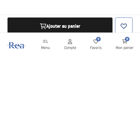
Ajouter au panier
0
0
Menu
Compte
Favoris
Mon panier
Newsletter
Restez informé des nouveautés et des promotions !
S'inscrire
En saisissant et en confirmant vos données, vous acceptez de