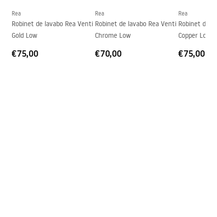
Diamètre de raccordement
3/8 pouce
Rea
Rea
Rea
Informations de sécurité
Robinet de lavabo Rea Venti
Robinet de lavabo Rea Venti
Robinet de l
Garantie
5 ans
Safety_Information_Faucets.pdf
Gold Low
Chrome Low
Copper Low
€75,00
€70,00
€75,00
Pielęgnacja
Pielegnacja.pdf