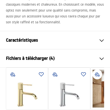
classiques modernes et chaleureux. En choisissant ce modèle, vous
optez non seulement pour une qualité sans compromis, mais
aussi pour un accessoire luxueux qui vous ravira chaque jour par
son style raffiné et sa fonctionnalité.
Caractéristiques
Type de robinet
de lavabo
Fichiers à télécharger (4)
Méthode de montage
Sur plage
Couleur
Cuivre
Conditions de garantie
Type de bec
Fixe
Warranty_Terms_and_Conditions_Faucets_-_5.pdf
Matériel
Laiton
Portée du bec
130
mm
Instructions de montage
Hauteur
190
mm
faucet.pdf
Technologie du revêtement
PVD