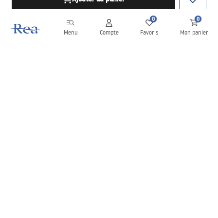
0
0
Menu
Compte
Favoris
Mon panier
Newsletter
Restez informé des nouveautés et des promotions !
S'inscrire
En saisissant et en confirmant vos données, vous acceptez de
recevoir la newsletter selon les modalités définies dans les
Conditions générales
.