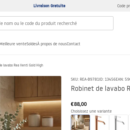
Livraison Gratuite
Code p
Meilleure vente
Soldes
À propos de nous
Contact
de lavabo Rea Venti Gold High
SKU
:
REA-B9781
ID
:
13456
EAN
:
59
Robinet de lavabo R
€88,00
Choisissez une variante