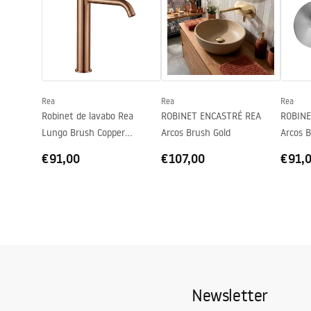
Hauteur
295
mm
Informations de sécurité
Pielę
Technologie du revêtement
PVD
Safety_Information_Faucets.pdf
Pieleg
Diamètre de raccordement
3/8 pouce
Garantie
5 ans
Rea
Rea
Rea
Robinet de lavabo Rea
ROBINET ENCASTRÉ REA
ROBINE
Lungo Brush Copper
Arcos Brush Gold
Arcos B
Diamond High
€91,00
€107,00
€91,
Newsletter