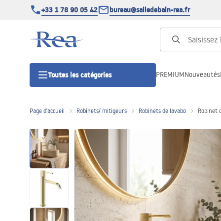
+33 1 78 90 05 42
bureau@salledebain-rea.fr
PREMIUM
Nouveautés
Toutes les catégories
Page d'accueil
Robinets/ mitigeurs
Robinets de lavabo
Robinet 
Cabines de douche
Portes de douche
Receveurs de douche
Caniveaux de douche