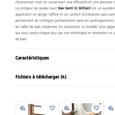
l’économiser tout en conservant une efficacité et une pression t
Rea Venti Or Brillant
Le mitigeur de lavabo haut
est un excellen
apprécient un design raffiné et un confort d’utilisation sans comp
permettent de s’intégrer parfaitement dans les aménagements d
les salles de bain modernes. En choisissant ce modèle, vous gag
qui vous ravira chaque jour par son esthétique et deviendra un po
de bain.
Caractéristiques
Type de robinet
de lavabo
Fichiers à télécharger (4)
Méthode de montage
Sur plage
Couleur
Or
Conditions de garantie
Type de bec
Fixe
Instr
Warranty_Terms_and_Conditions_
faucet
Matériel
Laiton
Faucets_-_5.pdf
Portée du bec
160
mm