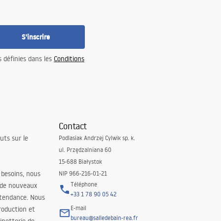
S'inscrire
s définies dans les
Conditions
Contact
uts sur le
Podlasiak Andrzej Cylwik sp. k.
ul. Przędzalniana 60
15-688 Białystok
 besoins, nous
NIP 966-216-01-21
Téléphone
 de nouveaux
+33 1 78 90 05 42
 tendance. Nous
E-mail
roduction et
bureau@salledebain-rea.fr