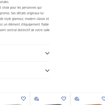
otales.
t choix pour les personnes qui
romis. Ses détails originaux lui
e style glamour, modern classic et
nez un élément d’équipement fiable
int central distinctif de votre salle
uctions de montage
.pdf