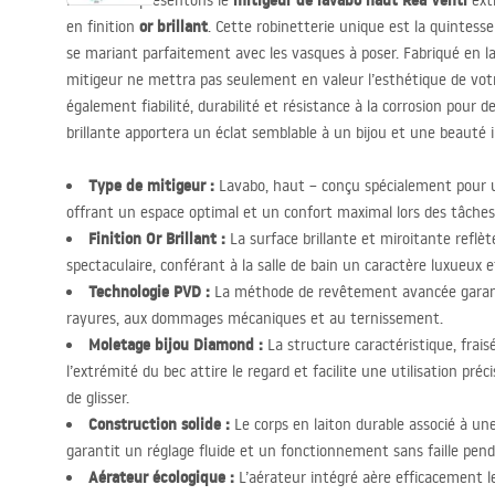
mitigeur de lavabo haut Rea Venti
Nous vous présentons le
ext
or brillant
en finition
. Cette robinetterie unique est la quintess
se mariant parfaitement avec les vasques à poser. Fabriqué en lai
mitigeur ne mettra pas seulement en valeur l’esthétique de votr
également fiabilité, durabilité et résistance à la corrosion pour
brillante apportera un éclat semblable à un bijou et une beauté 
Type de mitigeur :
Lavabo, haut – conçu spécialement pour un
offrant un espace optimal et un confort maximal lors des tâches
Finition Or Brillant :
La surface brillante et miroitante reflè
spectaculaire, conférant à la salle de bain un caractère luxueux e
Technologie
PVD
:
La méthode de revêtement avancée garanti
rayures, aux dommages mécaniques et au ternissement.
Moletage bijou Diamond :
La structure caractéristique, fraisé
l’extrémité du bec attire le regard et facilite une utilisation p
de glisser.
Construction solide :
Le corps en laiton durable associé à un
garantit un réglage fluide et un fonctionnement sans faille pen
Aérateur écologique :
L’aérateur intégré aère efficacement l