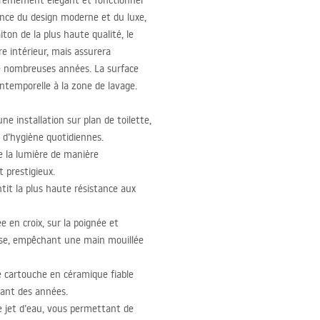
rêmement élégant et fonctionnel
ence du design moderne et du luxe,
ton de la plus haute qualité, le
e intérieur, mais assurera
 de nombreuses années. La surface
intemporelle à la zone de lavage.
e installation sur plan de toilette,
 d’hygiène quotidiennes.
te la lumière de manière
t prestigieux.
t la plus haute résistance aux
e en croix, sur la poignée et
récise, empêchant une main mouillée
e cartouche en céramique fiable
dant des années.
e jet d’eau, vous permettant de