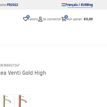
FR2022
Français / EUR
Blog
romo:
0
0
€0,00
Favoris
Se connecter
Mon panier
:
06366027147
ea Venti Gold High