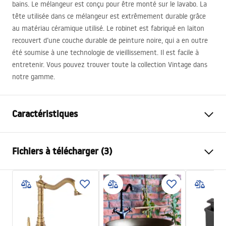
bains. Le mélangeur est conçu pour être monté sur le lavabo. La
tête utilisée dans ce mélangeur est extrêmement durable grâce
au matériau céramique utilisé. Le robinet est fabriqué en laiton
recouvert d’une couche durable de peinture noire, qui a en outre
été soumise à une technologie de vieillissement. Il est facile à
entretenir. Vous pouvez trouver toute la collection Vintage dans
notre gamme.
Caractéristiques
Type de robinet
de lavabo, de cuisine
Fichiers à télécharger (3)
Méthode de montage
Sur plage
Couleur
Noir
Conditions de garantie
Type de bec
Fixe
Warranty_Terms_and_Conditions_Faucets_-_5.pdf
Matériel
Laiton
Portée du bec
135
mm