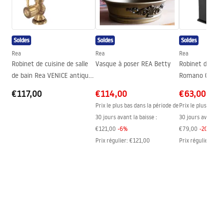
Instructions de montage
Hauteur
310
mm
faucet.pdf
Technologie du revêtement
Electroplating
Soldes
Soldes
Soldes
Diamètre de raccordement
3/8 pouce
Informations de sécurité
Rea
Rea
Rea
Garantie
24 mois
Safety_Information_Faucets.pdf
Robinet de cuisine de salle
Vasque à poser REA Betty
Robinet de l
de bain Rea VENICE antique
Romano Old 
bronze
€117,00
€114,00
€63,00
Prix le plus bas dans la période de
Prix le plus bas
30 jours avant la baisse :
30 jours avant l
€121,00
-
6
%
€79,00
-
20
%
Prix régulier
:
€121,00
Prix régulier
:
€