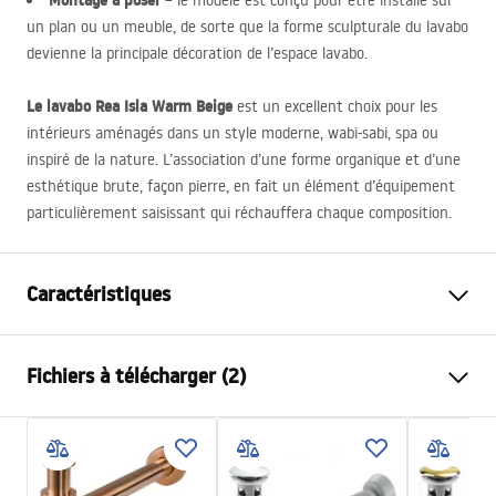
Montage à poser
– le modèle est conçu pour être installé sur
un plan ou un meuble, de sorte que la forme sculpturale du lavabo
devienne la principale décoration de l’espace lavabo.
Le lavabo Rea Isla Warm Beige
est un excellent choix pour les
intérieurs aménagés dans un style moderne, wabi-sabi, spa ou
inspiré de la nature. L’association d’une forme organique et d’une
esthétique brute, façon pierre, en fait un élément d’équipement
particulièrement saisissant qui réchauffera chaque composition.
Caractéristiques
Méthode de montage
À poser
Fichiers à télécharger (2)
Matériel
Artificial Stone (pierre
composite)
Instructions de montage
Couleur
Beige, Aspect pierre
Basin.pdf
Finition
Mat