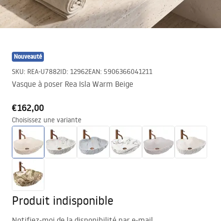
Nouveauté
SKU
:
REA-U7882
ID
:
12962
EAN
:
5906366041211
Vasque à poser Rea Isla Warm Beige
€162,00
Choisissez une variante
Produit indisponible
Notifiez-moi de la disponibilité par e-mail.