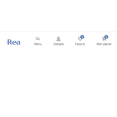
0
0
Menu
Compte
Favoris
Mon panier
Newsletter
Restez informé des nouveautés et des promotions !
S'inscrire