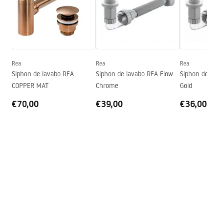
Longueur
490
mm
Conditions de garantie
Largeur
370
mm
Warranty_Terms_and_Conditions_Basins_-_5.pdf
Hauteur
140
mm
Profondeur
110
mm
Rea
Rea
Rea
Forme
Asymétrique, Non standard
Siphon de lavabo REA
Siphon de lavabo REA Flow
Siphon de la
COPPER MAT
Chrome
Gold
Trou de robinet
Non
€70,00
€39,00
€36,00
Trou de débordement
Non