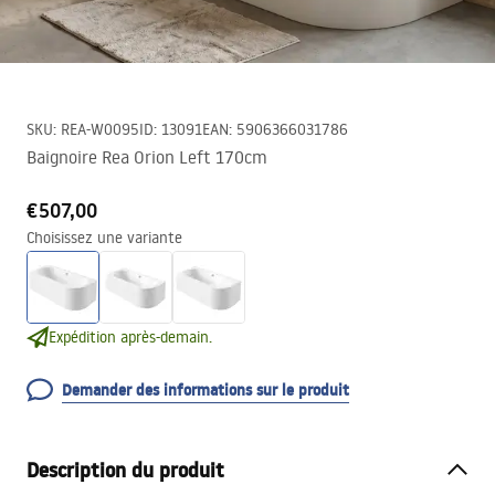
SKU
:
REA-W0095
ID
:
13091
EAN
:
5906366031786
Baignoire Rea Orion Left 170cm
€507,00
Choisissez une variante
Expédition après-demain.
Demander des informations sur le produit
Description du produit