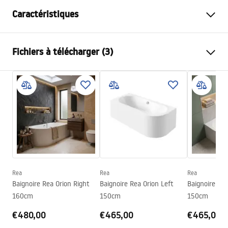
Caractéristiques
Type de baignoire
d'angle
Fichiers à télécharger (3)
Couleur
Blanc
Matériel
Acrylique
Informations de sécurité
Longueur
1695
mm
WARUNKI_BEZPIECZENSTWA_WANNY.pdf
Largeur
750
mm
Hauteur
560
mm
Conditions de garantie
Côté d'installation
Droite
Warranty_Terms_and_Conditions_Bathtubs.pdf
Bonde et siphon inclus
Oui
Garantie
24 mois
Rea
Rea
Rea
Instructions de montage
Baignoire Rea Orion Right
Baignoire Rea Orion Left
Baignoire Rea
Orion_160_170.pdf
160cm
150cm
150cm
€480,00
€465,00
€465,00