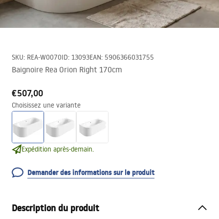
SKU
:
REA-W0070
ID
:
13093
EAN
:
5906366031755
Baignoire Rea Orion Right 170cm
€507,00
Choisissez une variante
Expédition après-demain.
Demander des informations sur le produit
Description du produit