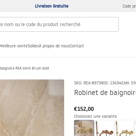
Livraison Gratuite
Code p
Meilleure vente
Soldes
À propos de nous
Contact
 baignoire REA Venti Brush Gold
SKU
:
REA-B9798
ID
:
13494
EAN
:
59
Robinet de baignoir
€152,00
Choisissez une variante