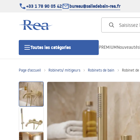
+33 1 78 90 05 42
bureau@salledebain-rea.fr
PREMIUM
Nouveautés
Toutes les catégories
Page d'accueil
Robinets/ mitigeurs
Robinets de bain
Robinet de
Cabines de douche
Portes de douche
Receveurs de douche
Caniveaux de douche