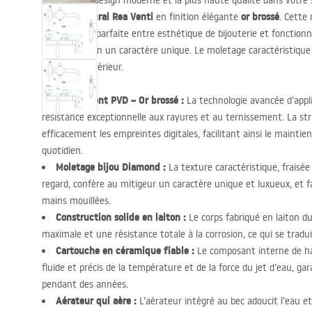
Appréciez le design moderne et la plus haute qualité dans votre 
baignoire mural Rea Venti
or brossé
en finition élégante
. Cette
combinaison parfaite entre esthétique de bijouterie et fonctionna
espace de bain un caractère unique. Le moletage caractéristique 
dans tout intérieur.
Revêtement
PVD
– Or brossé :
La technologie avancée d’appli
résistance exceptionnelle aux rayures et au ternissement. La s
efficacement les empreintes digitales, facilitant ainsi le maintie
quotidien.
Moletage bijou Diamond :
La texture caractéristique, fraisée 
regard, confère au mitigeur un caractère unique et luxueux, et fac
mains mouillées.
Construction solide en laiton :
Le corps fabriqué en laiton du
maximale et une résistance totale à la corrosion, ce qui se tradui
Cartouche en céramique fiable :
Le composant interne de ha
fluide et précis de la température et de la force du jet d’eau, gar
pendant des années.
Aérateur qui aère :
L’aérateur intégré au bec adoucit l’eau et 