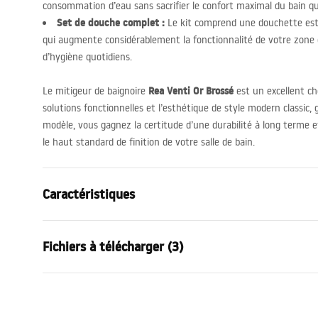
consommation d’eau sans sacrifier le confort maximal du bain qu
Set de douche complet :
Le kit comprend une douchette esth
qui augmente considérablement la fonctionnalité de votre zone de
d’hygiène quotidiens.
Rea Venti Or Brossé
Le mitigeur de baignoire
est un excellent ch
solutions fonctionnelles et l’esthétique de style modern classic, 
modèle, vous gagnez la certitude d’une durabilité à long terme e
le haut standard de finition de votre salle de bain.
Caractéristiques
Type de robinet
de baignoire
Fichiers à télécharger (3)
Méthode de montage
Murale
Couleur
Or brossé
Instructions de montage
Pielę
Type de bec
Fixe
Faucet.pdf
Pielęg