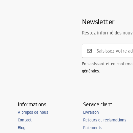
Matériel
Laiton, ABS
Portée du bec
230
mm
Conditions de garantie
Newsletter
Hauteur
100
mm
Warranty_Terms_and_Conditions_
Technologie du revêtement
PVD
Faucets_-_5.pdf
Restez informé des nouv
Diamètre de raccordement
½ pouce
Entraxe des raccords
150
mm
Garantie
5 ans
En saisissant et en confirma
générales
.
Informations
Service client
À propos de nous
Livraison
Contact
Retours et réclamations
Blog
Paiements