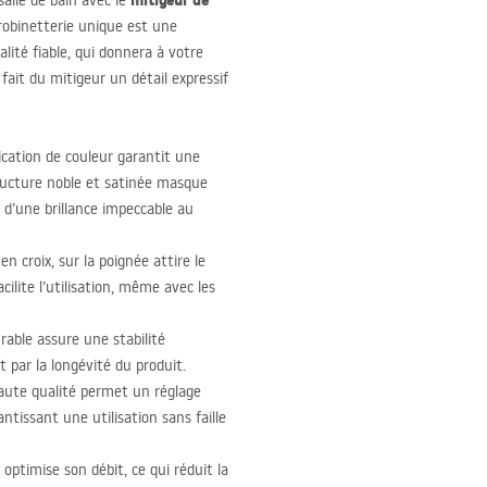
mitigeur de
salle de bain avec le
 robinetterie unique est une
lité fiable, qui donnera à votre
fait du mitigeur un détail expressif
cation de couleur garantit une
tructure noble et satinée masque
n d’une brillance impeccable au
en croix, sur la poignée attire le
ilite l’utilisation, même avec les
rable assure une stabilité
t par la longévité du produit.
ute qualité permet un réglage
antissant une utilisation sans faille
optimise son débit, ce qui réduit la