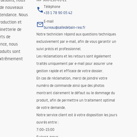
 besoins, nous
Téléphone
 de nouveaux
+33 1 78 90 05 42
 tendance. Nous
E-mail
roduction et
bureau@salledebain-rea.fr
binetterie de
Notre technicien répond aux questions techniques
orts de
exclusivement par e-mail, afin de vous garantir un
ence, nous
suivi précis et professionnel.
oduits sont
Les réclamations et les retours sont également
 extrêmement
traités uniquement par e-mail pour assurer une
gestion rapide et efficace de votre dossier.
En cas de réclamation, merci de joindre votre
numéro de commande ainsi que des photos
montrant clairement le défaut ou le dommage du
produit, afin de permettre un traitement optimal
de votre demande.
Notre service client est à votre disposition les jours
ouvrés entre :
7:00–15:00