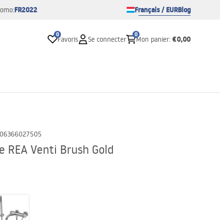
FR2022
Français / EUR
Blog
romo:
0
0
€0,00
Favoris
Se connecter
Mon panier
:
06366027505
e REA Venti Brush Gold