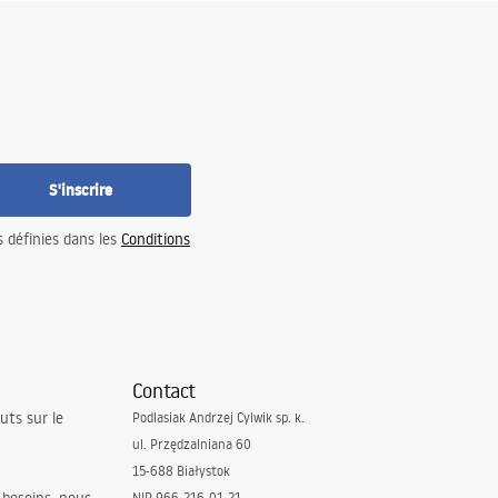
S'inscrire
s définies dans les
Conditions
Contact
uts sur le
Podlasiak Andrzej Cylwik sp. k.
ul. Przędzalniana 60
15-688 Białystok
NIP 966-216-01-21