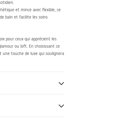
otidien.
étique et mince avec flexible, ce
 bain et facilite les soins
oix pour ceux qui apprécient les
glamour ou loft. En choisissant ce
t une touche de luxe qui soulignera
gnacja
nacja.pdf