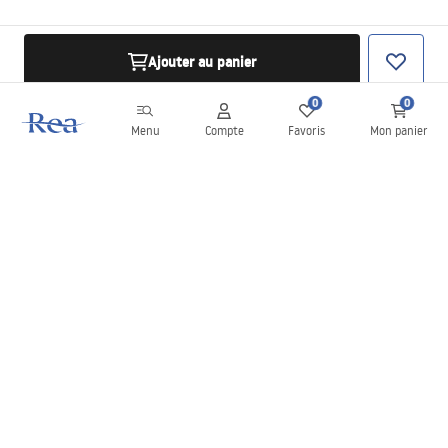
Ajouter au panier
0
0
Menu
Compte
Favoris
Mon panier
Newsletter
Restez informé des nouveautés et des promotions !
S'inscrire
En saisissant et en confirmant vos données, vous acceptez de