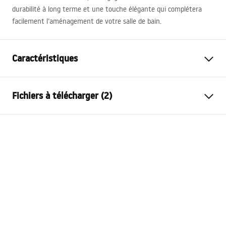
durabilité à long terme et une touche élégante qui complétera
facilement l’aménagement de votre salle de bain.
Caractéristiques
Type de robinet
de baignoire
Fichiers à télécharger (2)
Méthode de montage
Murale
Couleur
Chrome
Instructions de montage
Type de bec
Fixe
Faucet.pdf
Matériel
Laiton, ABS
Portée du bec
230
mm
Conditions de garantie
Hauteur
100
mm
Warranty_Terms_and_Conditions_Faucets_-_5.pdf
Technologie du revêtement
Chrome plating
Diamètre de raccordement
½ pouce