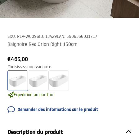
SKU
:
REA-W0096
ID
:
13429
EAN
:
5906366031717
Baignoire Rea Orion Right 150cm
€465,00
Choisissez une variante
Expédition aujourd'hui
Demander des informations sur le produit
Description du produit