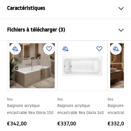
Caractéristiques
Type de baignoire
d'angle
Fichiers à télécharger (3)
Couleur
Blanc
Matériel
Acrylique
Informations de sécurité
Longueur
1495
mm
WARUNKI_BEZPIECZENSTWA_WANNY.pdf
Largeur
750
mm
Hauteur
560
mm
Conditions de garantie
Côté d'installation
Droite
Warranty_Terms_and_Conditions_Bathtubs.pdf
Bonde et siphon inclus
Oui
Garantie
24 mois
Rea
Rea
Rea
Instructions de montage
Baignoire acrylique
Baignoire acrylique
Baignoire acr
Orion_160_170.pdf
encastrable Rea Gloria 150
encastrable Rea Gloria 140
encastrable R
€342,00
€337,00
€332,00